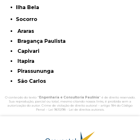
Ilha Bela
Socorro
Araras
Bragança Paulista
Capivari
Itapira
Pirassununga
São Carlos
O conteúdo do texto "
Engenharia e Consultoria Paulínia
" é de direito reservado.
Sua reprodução, parcial ou total, mesmo citando nossos links, é proibida sem a
autorização do autor. Crime de violação de direito autoral – artigo 184 do Código
Penal –
Lei 9610/98 - Lei de direitos autorais
.