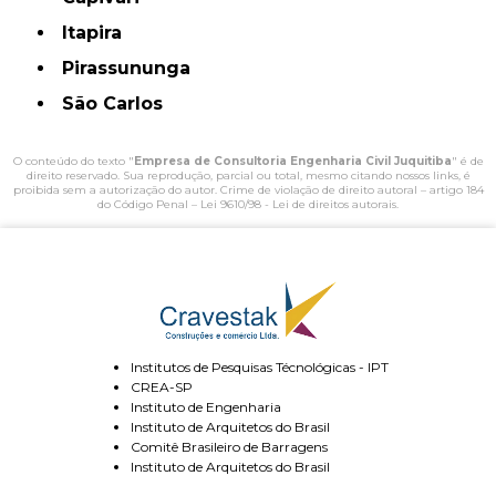
Itapira
Pirassununga
São Carlos
O conteúdo do texto "
Empresa de Consultoria Engenharia Civil Juquitiba
" é de
direito reservado. Sua reprodução, parcial ou total, mesmo citando nossos links, é
proibida sem a autorização do autor. Crime de violação de direito autoral – artigo 184
do Código Penal –
Lei 9610/98 - Lei de direitos autorais
.
Institutos de Pesquisas Técnológicas - IPT
CREA-SP
Instituto de Engenharia
Instituto de Arquitetos do Brasil
Comitê Brasileiro de Barragens
Instituto de Arquitetos do Brasil