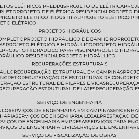
JETOS ELÉTRICOS PREDIAIS
PROJETO DE ELÉTRICA
PROJ
MPLETO
PROJETO DE ELÉTRICA RESIDENCIAL
PROJETO D
PROJETO ELÉTRICO INDUSTRIAL
PROJETO ELÉTRICO PR
JETO ELÉTRICO
PROJETOS HIDRÁULICOS
COMPLETO
PROJETO HIDRÁULICO DE BANHEIRO
PROJET
AS
PROJETO ELÉTRICO E HIDRÁULICO
PROJETO HIDRÁU
L
PROJETO HIDRÁULICO PARA PISCINA
PROJETO HIDRÁ
IDRÁULICO RESIDENCIAL
PROJETO HIDRÁULICO
RECUPERAÇÕES ESTRUTURAIS
PAULO
RECUPERAÇÃO ESTRUTURAL EM CAMPINAS
PROJ
ONCRETO
RECUPERAÇÃO DE ESTRUTURAS DE CONCRE
PERAÇÃO ESTRUTURAL DE PILARES E VIGAS
RECUPERAÇ
RECUPERAÇÃO ESTRUTURAL DE LAJES
RECUPERAÇÃO E
SERVIÇO DE ENGENHARIA
ULO
SERVIÇOS DE ENGENHARIA EM CAMPINAS
ENGENHA
NHARIA
SERVIÇOS DE ENGENHARIA LEGAL
PRESTAÇÃO DE
ERVIÇOS DE ENGENHARIA EMPRESAS
SERVIÇOS PARA EN
ERVIÇOS DE ENGENHARIA CIVIL
SERVIÇOS DE ENGENHARI
SERVIÇO DE FISCALIZAÇÃO DE OBRAS