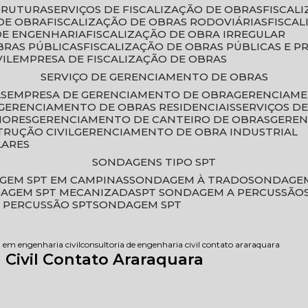
STRUTURA
SERVIÇOS DE FISCALIZAÇÃO DE OBRAS
FISCA
DE OBRA
FISCALIZAÇÃO DE OBRAS RODOVIÁRIAS
FISCA
 DE ENGENHARIA
FISCALIZAÇÃO DE OBRA IRREGULAR
BRAS PÚBLICAS
FISCALIZAÇÃO DE OBRAS PÚBLICAS E P
VIL
EMPRESA DE FISCALIZAÇÃO DE OBRAS
SERVIÇO DE GERENCIAMENTO DE OBRAS
AS
EMPRESA DE GERENCIAMENTO DE OBRA
GERENCIAM
GERENCIAMENTO DE OBRAS RESIDENCIAIS
SERVIÇOS 
IORES
GERENCIAMENTO DE CANTEIRO DE OBRAS
GERE
TRUÇÃO CIVIL
GERENCIAMENTO DE OBRA INDUSTRIAL
LARES
SONDAGENS TIPO SPT
GEM SPT EM CAMPINAS
SONDAGEM À TRADO
SONDAGEM
DAGEM SPT MECANIZADA
SPT SONDAGEM A PERCUSSÃO
 PERCUSSÃO SPT
SONDAGEM SPT
a em engenharia civil
consultoria de engenharia civil contato araraquara
 Civil Contato Araraquara