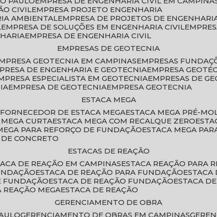
ÃO PAULO
EMPRESA DE ENGENHARIA CIVIL EM CAMPINA
O CIVIL
EMPRESA PROJETO ENGENHARIA
RIA AMBIENTAL
EMPRESA DE PROJETOS DE ENGENHARIA
L
EMPRESA DE SOLUÇÕES EM ENGENHARIA CIVIL
EMPRE
NHARIA
EMPRESA DE ENGENHARIA CIVIL
EMPRESAS DE GEOTECNIA
EMPRESA GEOTECNIA EM CAMPINAS
EMPRESAS FUNDAÇ
MPRESA DE ENGENHARIA E GEOTECNIA
EMPRESA GEOTÉ
EMPRESA ESPECIALISTA EM GEOTECNIA
EMPRESAS DE G
IA
EMPRESA DE GEOTECNIA
EMPRESA GEOTECNIA
ESTACA MEGA
O
FORNECEDOR DE ESTACA MEGA
ESTACA MEGA PRÉ-M
A MEGA CURTA
ESTACA MEGA COM RECALQUE ZERO
EST
 MEGA PARA REFORÇO DE FUNDAÇÃO
ESTACA MEGA PAR
A DE CONCRETO
ESTACAS DE REAÇÃO
STACA DE REAÇÃO EM CAMPINAS
ESTACA REAÇÃO PARA 
FUNDAÇÃO
ESTACA DE REAÇÃO PARA FUNDAÇÃO
ESTACA
DE FUNDAÇÃO
ESTACA DE REAÇÃO FUNDAÇÃO
ESTACA D
A REAÇÃO MEGA
ESTACA DE REAÇÃO
GERENCIAMENTO DE OBRA
PAULO
GERENCIAMENTO DE OBRAS EM CAMPINAS
GERE