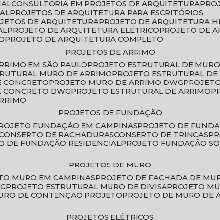
IAL
CONSULTORIA EM PROJETOS DE ARQUITETURA
PRO
IAL
PROJETOS DE ARQUITETURA PARA ESCRITÓRIOS
OJETOS DE ARQUITETURA
PROJETO DE ARQUITETURA H
AL
PROJETO DE ARQUITETURA ELÉTRICO
PROJETO DE 
VO
PROJETO DE ARQUITETURA COMPLETO
PROJETOS DE ARRIMO
ARRIMO EM SÃO PAULO
PROJETO ESTRUTURAL DE MURO
TRUTURAL MURO DE ARRIMO
PROJETO ESTRUTURAL D
E CONCRETO
PROJETO MURO DE ARRIMO DWG
PROJET
DE CONCRETO DWG
PROJETO ESTRUTURAL DE ARRIMO
ARRIMO
PROJETOS DE FUNDAÇÃO
PROJETO FUNDAÇÃO EM CAMPINAS
PROJETO DE FUND
CONSERTO DE RACHADURAS
CONSERTO DE TRINCAS
P
TO DE FUNDAÇÃO RESIDENCIAL
PROJETO FUNDAÇÃO S
PROJETOS DE MURO
ETO MURO EM CAMPINAS
PROJETO DE FACHADA DE MU
WG
PROJETO ESTRUTURAL MURO DE DIVISA
PROJETO M
MURO DE CONTENÇÃO PROJETO
PROJETO DE MURO DE 
PROJETOS ELÉTRICOS