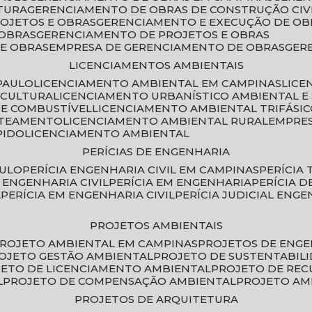
TURA
GERENCIAMENTO DE OBRAS DE CONSTRUÇÃO CIV
ROJETOS E OBRAS
GERENCIAMENTO E EXECUÇÃO DE OB
 OBRAS
GERENCIAMENTO DE PROJETOS E OBRAS
E OBRAS
EMPRESA DE GERENCIAMENTO DE OBRAS
GE
LICENCIAMENTOS AMBIENTAIS
PAULO
LICENCIAMENTO AMBIENTAL EM CAMPINAS
LIC
ICULTURA
LICENCIAMENTO URBANÍSTICO AMBIENTAL E
DE COMBUSTÍVEL
LICENCIAMENTO AMBIENTAL TRIFÁSI
OTEAMENTO
LICENCIAMENTO AMBIENTAL RURAL
EMPRE
PIDO
LICENCIAMENTO AMBIENTAL
PERÍCIAS DE ENGENHARIA
AULO
PERÍCIA ENGENHARIA CIVIL EM CAMPINAS
PERÍCIA
A ENGENHARIA CIVIL
PERÍCIA EM ENGENHARIA
PERÍCIA 
L
PERÍCIA EM ENGENHARIA CIVIL
PERÍCIA JUDICIAL ENGE
PROJETOS AMBIENTAIS
PROJETO AMBIENTAL EM CAMPINAS
PROJETOS DE ENG
ROJETO GESTÃO AMBIENTAL
PROJETO DE SUSTENTABIL
JETO DE LICENCIAMENTO AMBIENTAL
PROJETO DE RE
L
PROJETO DE COMPENSAÇÃO AMBIENTAL
PROJETO A
PROJETOS DE ARQUITETURA