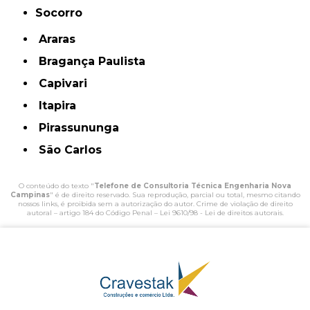
Socorro
Araras
Bragança Paulista
Capivari
Itapira
Pirassununga
São Carlos
O conteúdo do texto "
Telefone de Consultoria Técnica Engenharia Nova
Campinas
" é de direito reservado. Sua reprodução, parcial ou total, mesmo citando
nossos links, é proibida sem a autorização do autor. Crime de violação de direito
autoral – artigo 184 do Código Penal –
Lei 9610/98 - Lei de direitos autorais
.