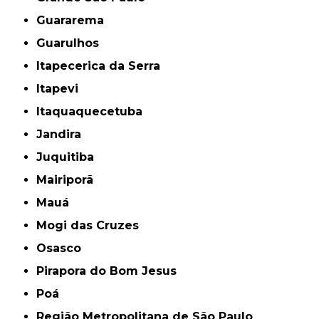
Guararema
Guarulhos
Itapecerica da Serra
Itapevi
Itaquaquecetuba
Jandira
Juquitiba
Mairiporã
Mauá
Mogi das Cruzes
Osasco
Pirapora do Bom Jesus
Poá
Região Metropolitana de São Paulo