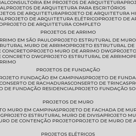
IAL
CONSULTORIA EM PROJETOS DE ARQUITETURA
PRO
IAL
PROJETOS DE ARQUITETURA PARA ESCRITÓRIOS
OJETOS DE ARQUITETURA
PROJETO DE ARQUITETURA H
AL
PROJETO DE ARQUITETURA ELÉTRICO
PROJETO DE 
VO
PROJETO DE ARQUITETURA COMPLETO
PROJETOS DE ARRIMO
ARRIMO EM SÃO PAULO
PROJETO ESTRUTURAL DE MURO
TRUTURAL MURO DE ARRIMO
PROJETO ESTRUTURAL D
E CONCRETO
PROJETO MURO DE ARRIMO DWG
PROJET
DE CONCRETO DWG
PROJETO ESTRUTURAL DE ARRIMO
ARRIMO
PROJETOS DE FUNDAÇÃO
PROJETO FUNDAÇÃO EM CAMPINAS
PROJETO DE FUND
CONSERTO DE RACHADURAS
CONSERTO DE TRINCAS
P
TO DE FUNDAÇÃO RESIDENCIAL
PROJETO FUNDAÇÃO S
PROJETOS DE MURO
ETO MURO EM CAMPINAS
PROJETO DE FACHADA DE MU
WG
PROJETO ESTRUTURAL MURO DE DIVISA
PROJETO M
MURO DE CONTENÇÃO PROJETO
PROJETO DE MURO DE 
PROJETOS ELÉTRICOS