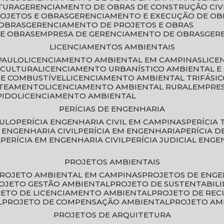
TURA
GERENCIAMENTO DE OBRAS DE CONSTRUÇÃO CIV
ROJETOS E OBRAS
GERENCIAMENTO E EXECUÇÃO DE OB
 OBRAS
GERENCIAMENTO DE PROJETOS E OBRAS
E OBRAS
EMPRESA DE GERENCIAMENTO DE OBRAS
GE
LICENCIAMENTOS AMBIENTAIS
PAULO
LICENCIAMENTO AMBIENTAL EM CAMPINAS
LIC
ICULTURA
LICENCIAMENTO URBANÍSTICO AMBIENTAL E
DE COMBUSTÍVEL
LICENCIAMENTO AMBIENTAL TRIFÁSI
OTEAMENTO
LICENCIAMENTO AMBIENTAL RURAL
EMPRE
PIDO
LICENCIAMENTO AMBIENTAL
PERÍCIAS DE ENGENHARIA
AULO
PERÍCIA ENGENHARIA CIVIL EM CAMPINAS
PERÍCIA
A ENGENHARIA CIVIL
PERÍCIA EM ENGENHARIA
PERÍCIA 
L
PERÍCIA EM ENGENHARIA CIVIL
PERÍCIA JUDICIAL ENGE
PROJETOS AMBIENTAIS
PROJETO AMBIENTAL EM CAMPINAS
PROJETOS DE ENG
ROJETO GESTÃO AMBIENTAL
PROJETO DE SUSTENTABIL
JETO DE LICENCIAMENTO AMBIENTAL
PROJETO DE RE
L
PROJETO DE COMPENSAÇÃO AMBIENTAL
PROJETO A
PROJETOS DE ARQUITETURA