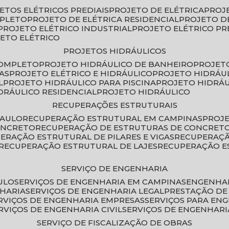
JETOS ELÉTRICOS PREDIAIS
PROJETO DE ELÉTRICA
PROJ
MPLETO
PROJETO DE ELÉTRICA RESIDENCIAL
PROJETO D
PROJETO ELÉTRICO INDUSTRIAL
PROJETO ELÉTRICO PR
JETO ELÉTRICO
PROJETOS HIDRÁULICOS
COMPLETO
PROJETO HIDRÁULICO DE BANHEIRO
PROJET
AS
PROJETO ELÉTRICO E HIDRÁULICO
PROJETO HIDRÁU
L
PROJETO HIDRÁULICO PARA PISCINA
PROJETO HIDRÁ
IDRÁULICO RESIDENCIAL
PROJETO HIDRÁULICO
RECUPERAÇÕES ESTRUTURAIS
PAULO
RECUPERAÇÃO ESTRUTURAL EM CAMPINAS
PROJ
ONCRETO
RECUPERAÇÃO DE ESTRUTURAS DE CONCRE
PERAÇÃO ESTRUTURAL DE PILARES E VIGAS
RECUPERAÇ
RECUPERAÇÃO ESTRUTURAL DE LAJES
RECUPERAÇÃO E
SERVIÇO DE ENGENHARIA
ULO
SERVIÇOS DE ENGENHARIA EM CAMPINAS
ENGENHA
NHARIA
SERVIÇOS DE ENGENHARIA LEGAL
PRESTAÇÃO DE
ERVIÇOS DE ENGENHARIA EMPRESAS
SERVIÇOS PARA EN
ERVIÇOS DE ENGENHARIA CIVIL
SERVIÇOS DE ENGENHARI
SERVIÇO DE FISCALIZAÇÃO DE OBRAS