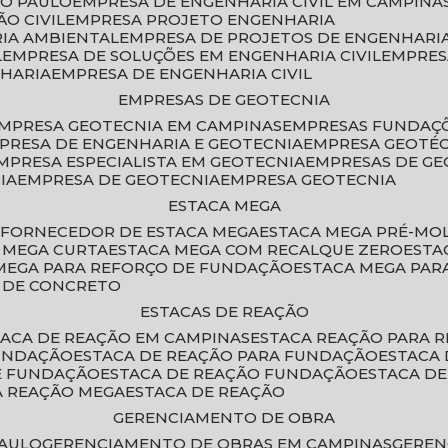
ÃO PAULO
EMPRESA DE ENGENHARIA CIVIL EM CAMPINA
O CIVIL
EMPRESA PROJETO ENGENHARIA
RIA AMBIENTAL
EMPRESA DE PROJETOS DE ENGENHARIA
L
EMPRESA DE SOLUÇÕES EM ENGENHARIA CIVIL
EMPRE
NHARIA
EMPRESA DE ENGENHARIA CIVIL
EMPRESAS DE GEOTECNIA
EMPRESA GEOTECNIA EM CAMPINAS
EMPRESAS FUNDAÇ
MPRESA DE ENGENHARIA E GEOTECNIA
EMPRESA GEOTÉ
EMPRESA ESPECIALISTA EM GEOTECNIA
EMPRESAS DE G
IA
EMPRESA DE GEOTECNIA
EMPRESA GEOTECNIA
ESTACA MEGA
O
FORNECEDOR DE ESTACA MEGA
ESTACA MEGA PRÉ-M
A MEGA CURTA
ESTACA MEGA COM RECALQUE ZERO
EST
 MEGA PARA REFORÇO DE FUNDAÇÃO
ESTACA MEGA PAR
A DE CONCRETO
ESTACAS DE REAÇÃO
STACA DE REAÇÃO EM CAMPINAS
ESTACA REAÇÃO PARA 
FUNDAÇÃO
ESTACA DE REAÇÃO PARA FUNDAÇÃO
ESTACA
DE FUNDAÇÃO
ESTACA DE REAÇÃO FUNDAÇÃO
ESTACA D
A REAÇÃO MEGA
ESTACA DE REAÇÃO
GERENCIAMENTO DE OBRA
PAULO
GERENCIAMENTO DE OBRAS EM CAMPINAS
GERE