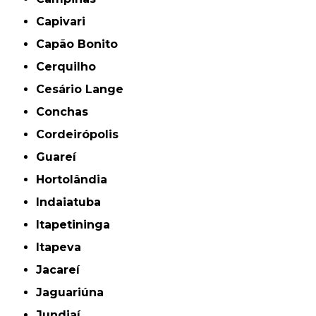
Capivari
Capão Bonito
Cerquilho
Cesário Lange
Conchas
Cordeirópolis
Guareí
Hortolândia
Indaiatuba
Itapetininga
Itapeva
Jacareí
Jaguariúna
Jundiaí