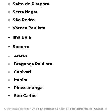
Salto de Pirapora
Serra Negra
São Pedro
Várzea Paulista
Ilha Bela
Socorro
Araras
Bragança Paulista
Capivari
Itapira
Pirassununga
São Carlos
O conteúdo do texto "
Onde Encontrar Consultoria de Engenharia Araras
" é