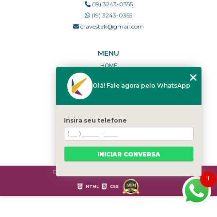
(19) 3243-0355
(19) 3243-0355
cravestak@gmail.com
MENU
HOME
QUEM SOMOS
Olá! Fale agora pelo WhatsApp
PORTFÓLIO
DÚVIDAS FREQUENTES
CONTATO
Insira seu telefone
CATEGORIAS
MAPA DO SITE
INICIAR CONVERSA
Copyright © Cravestak. (Lei 9610 de 19/02/1998)
1
HTML
CSS