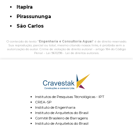
Itapira
Pirassununga
São Carlos
O conteúdo do texto "
Engenharia e Consultoria Aguaí
" é de direito reservado.
Sua reprodução, parcial ou total, mesmo citando nossos links, é proibida sem a
autorização do autor. Crime de violação de direito autoral – artigo 184 do Código
Penal –
Lei 9610/98 - Lei de direitos autorais
.
Institutos de Pesquisas Técnológicas - IPT
CREA-SP
Instituto de Engenharia
Instituto de Arquitetos do Brasil
Comitê Brasileiro de Barragens
Instituto de Arquitetos do Brasil