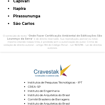
Capivari
Itapira
Pirassununga
São Carlos
O conteúdo do texto "
Onde Fazer Certificação Ambiental de Edificações São
Lourenço da Serra
" é de direito reservado. Sua reprodução, parcial ou total,
mesmo citando nossos links, é proibida sem a autorização do autor. Crime de
violação de direito autoral – artigo 184 do Código Penal –
Lei 9610/98 - Lei de direitos
autorais
.
Institutos de Pesquisas Técnológicas - IPT
CREA-SP
Instituto de Engenharia
Instituto de Arquitetos do Brasil
Comitê Brasileiro de Barragens
Instituto de Arquitetos do Brasil