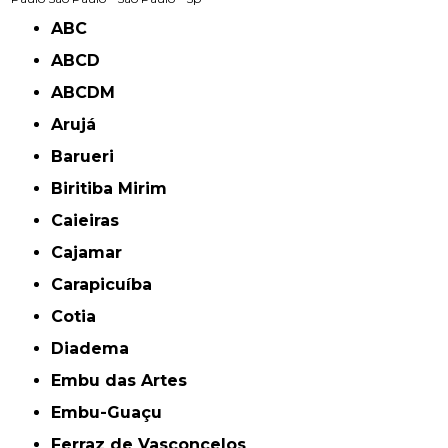
ABC
ABCD
ABCDM
Arujá
Barueri
Biritiba Mirim
Caieiras
Cajamar
Carapicuíba
Cotia
Diadema
Embu das Artes
Embu-Guaçu
Ferraz de Vasconcelos