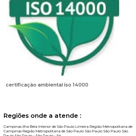
certificação ambiental iso 14000
Regiões onde a atende :
Campinas
Ilha Bela
Interior de São Paulo
Limeira
Região Metropolitana de
Campinas
Região Metropolitana de São Paulo
São Paulo
São Paulo
São
Paulo
São Paulo -
São Paulo - Sp