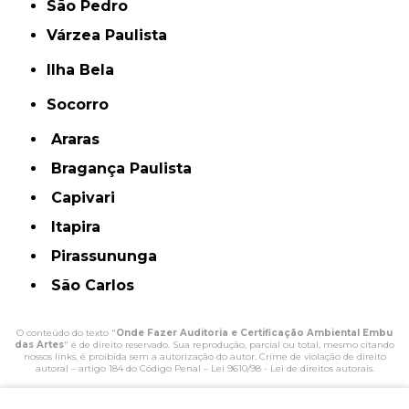
São Pedro
Várzea Paulista
Ilha Bela
Socorro
Araras
Bragança Paulista
Capivari
Itapira
Pirassununga
São Carlos
O conteúdo do texto "
Onde Fazer Auditoria e Certificação Ambiental Embu
das Artes
" é de direito reservado. Sua reprodução, parcial ou total, mesmo citando
nossos links, é proibida sem a autorização do autor. Crime de violação de direito
autoral – artigo 184 do Código Penal –
Lei 9610/98 - Lei de direitos autorais
.