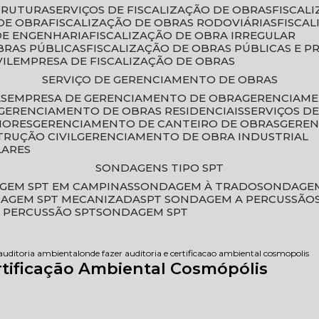
STRUTURA
SERVIÇOS DE FISCALIZAÇÃO DE OBRAS
FISCA
DE OBRA
FISCALIZAÇÃO DE OBRAS RODOVIÁRIAS
FISCA
 DE ENGENHARIA
FISCALIZAÇÃO DE OBRA IRREGULAR
BRAS PÚBLICAS
FISCALIZAÇÃO DE OBRAS PÚBLICAS E P
VIL
EMPRESA DE FISCALIZAÇÃO DE OBRAS
SERVIÇO DE GERENCIAMENTO DE OBRAS
AS
EMPRESA DE GERENCIAMENTO DE OBRA
GERENCIAM
GERENCIAMENTO DE OBRAS RESIDENCIAIS
SERVIÇOS 
IORES
GERENCIAMENTO DE CANTEIRO DE OBRAS
GERE
TRUÇÃO CIVIL
GERENCIAMENTO DE OBRA INDUSTRIAL
LARES
SONDAGENS TIPO SPT
GEM SPT EM CAMPINAS
SONDAGEM À TRADO
SONDAGEM
DAGEM SPT MECANIZADA
SPT SONDAGEM A PERCUSSÃO
 PERCUSSÃO SPT
SONDAGEM SPT
 auditoria ambiental
onde fazer auditoria e certificacao ambiental cosmopolis
rtificação Ambiental Cosmópólis