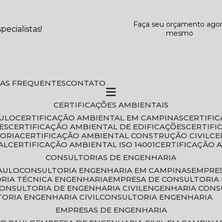
Faça seu orçamento ago
ecialistas!
mesmo
DAS FREQUENTES
CONTATO
CERTIFICAÇÕES AMBIENTAIS
AULO
CERTIFICAÇÃO AMBIENTAL EM CAMPINAS
CERTIFI
ES
CERTIFICAÇÃO AMBIENTAL DE EDIFICAÇÕES
CERTIF
TORIA
CERTIFICAÇÃO AMBIENTAL CONSTRUÇÃO CIVIL
C
AL
CERTIFICAÇÃO AMBIENTAL ISO 14001
CERTIFICAÇÃO 
CONSULTORIAS DE ENGENHARIA
PAULO
CONSULTORIA ENGENHARIA EM CAMPINAS
EMPRE
ORIA TÉCNICA ENGENHARIA
EMPRESA DE CONSULTORIA 
CONSULTORIA DE ENGENHARIA CIVIL
ENGENHARIA CONS
TORIA ENGENHARIA CIVIL
CONSULTORIA ENGENHARIA
EMPRESAS DE ENGENHARIA