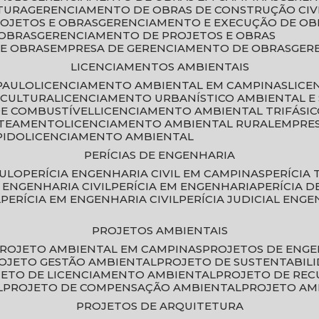
TURA
GERENCIAMENTO DE OBRAS DE CONSTRUÇÃO CIV
ROJETOS E OBRAS
GERENCIAMENTO E EXECUÇÃO DE OB
 OBRAS
GERENCIAMENTO DE PROJETOS E OBRAS
E OBRAS
EMPRESA DE GERENCIAMENTO DE OBRAS
GE
LICENCIAMENTOS AMBIENTAIS
PAULO
LICENCIAMENTO AMBIENTAL EM CAMPINAS
LIC
ICULTURA
LICENCIAMENTO URBANÍSTICO AMBIENTAL E
DE COMBUSTÍVEL
LICENCIAMENTO AMBIENTAL TRIFÁSI
OTEAMENTO
LICENCIAMENTO AMBIENTAL RURAL
EMPRE
PIDO
LICENCIAMENTO AMBIENTAL
PERÍCIAS DE ENGENHARIA
AULO
PERÍCIA ENGENHARIA CIVIL EM CAMPINAS
PERÍCIA
A ENGENHARIA CIVIL
PERÍCIA EM ENGENHARIA
PERÍCIA 
L
PERÍCIA EM ENGENHARIA CIVIL
PERÍCIA JUDICIAL ENGE
PROJETOS AMBIENTAIS
PROJETO AMBIENTAL EM CAMPINAS
PROJETOS DE ENG
ROJETO GESTÃO AMBIENTAL
PROJETO DE SUSTENTABIL
JETO DE LICENCIAMENTO AMBIENTAL
PROJETO DE RE
L
PROJETO DE COMPENSAÇÃO AMBIENTAL
PROJETO A
PROJETOS DE ARQUITETURA