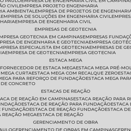
ÃO PAULO
EMPRESA DE ENGENHARIA CIVIL EM CAMPINA
O CIVIL
EMPRESA PROJETO ENGENHARIA
RIA AMBIENTAL
EMPRESA DE PROJETOS DE ENGENHARIA
L
EMPRESA DE SOLUÇÕES EM ENGENHARIA CIVIL
EMPRE
NHARIA
EMPRESA DE ENGENHARIA CIVIL
EMPRESAS DE GEOTECNIA
EMPRESA GEOTECNIA EM CAMPINAS
EMPRESAS FUNDAÇ
MPRESA DE ENGENHARIA E GEOTECNIA
EMPRESA GEOTÉ
EMPRESA ESPECIALISTA EM GEOTECNIA
EMPRESAS DE G
IA
EMPRESA DE GEOTECNIA
EMPRESA GEOTECNIA
ESTACA MEGA
O
FORNECEDOR DE ESTACA MEGA
ESTACA MEGA PRÉ-M
A MEGA CURTA
ESTACA MEGA COM RECALQUE ZERO
EST
 MEGA PARA REFORÇO DE FUNDAÇÃO
ESTACA MEGA PAR
A DE CONCRETO
ESTACAS DE REAÇÃO
STACA DE REAÇÃO EM CAMPINAS
ESTACA REAÇÃO PARA 
FUNDAÇÃO
ESTACA DE REAÇÃO PARA FUNDAÇÃO
ESTACA
DE FUNDAÇÃO
ESTACA DE REAÇÃO FUNDAÇÃO
ESTACA D
A REAÇÃO MEGA
ESTACA DE REAÇÃO
GERENCIAMENTO DE OBRA
PAULO
GERENCIAMENTO DE OBRAS EM CAMPINAS
GERE