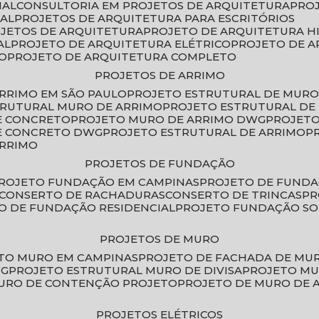
IAL
CONSULTORIA EM PROJETOS DE ARQUITETURA
PRO
IAL
PROJETOS DE ARQUITETURA PARA ESCRITÓRIOS
OJETOS DE ARQUITETURA
PROJETO DE ARQUITETURA H
AL
PROJETO DE ARQUITETURA ELÉTRICO
PROJETO DE 
VO
PROJETO DE ARQUITETURA COMPLETO
PROJETOS DE ARRIMO
ARRIMO EM SÃO PAULO
PROJETO ESTRUTURAL DE MURO
TRUTURAL MURO DE ARRIMO
PROJETO ESTRUTURAL D
E CONCRETO
PROJETO MURO DE ARRIMO DWG
PROJET
DE CONCRETO DWG
PROJETO ESTRUTURAL DE ARRIMO
ARRIMO
PROJETOS DE FUNDAÇÃO
PROJETO FUNDAÇÃO EM CAMPINAS
PROJETO DE FUND
CONSERTO DE RACHADURAS
CONSERTO DE TRINCAS
P
TO DE FUNDAÇÃO RESIDENCIAL
PROJETO FUNDAÇÃO S
PROJETOS DE MURO
ETO MURO EM CAMPINAS
PROJETO DE FACHADA DE MU
WG
PROJETO ESTRUTURAL MURO DE DIVISA
PROJETO M
MURO DE CONTENÇÃO PROJETO
PROJETO DE MURO DE 
PROJETOS ELÉTRICOS