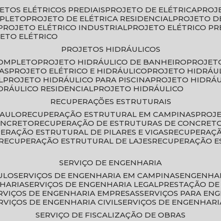
JETOS ELÉTRICOS PREDIAIS
PROJETO DE ELÉTRICA
PROJ
MPLETO
PROJETO DE ELÉTRICA RESIDENCIAL
PROJETO D
PROJETO ELÉTRICO INDUSTRIAL
PROJETO ELÉTRICO PR
JETO ELÉTRICO
PROJETOS HIDRÁULICOS
COMPLETO
PROJETO HIDRÁULICO DE BANHEIRO
PROJET
AS
PROJETO ELÉTRICO E HIDRÁULICO
PROJETO HIDRÁU
L
PROJETO HIDRÁULICO PARA PISCINA
PROJETO HIDRÁ
IDRÁULICO RESIDENCIAL
PROJETO HIDRÁULICO
RECUPERAÇÕES ESTRUTURAIS
PAULO
RECUPERAÇÃO ESTRUTURAL EM CAMPINAS
PROJ
ONCRETO
RECUPERAÇÃO DE ESTRUTURAS DE CONCRE
PERAÇÃO ESTRUTURAL DE PILARES E VIGAS
RECUPERAÇ
RECUPERAÇÃO ESTRUTURAL DE LAJES
RECUPERAÇÃO E
SERVIÇO DE ENGENHARIA
ULO
SERVIÇOS DE ENGENHARIA EM CAMPINAS
ENGENHA
NHARIA
SERVIÇOS DE ENGENHARIA LEGAL
PRESTAÇÃO DE
ERVIÇOS DE ENGENHARIA EMPRESAS
SERVIÇOS PARA EN
ERVIÇOS DE ENGENHARIA CIVIL
SERVIÇOS DE ENGENHARI
SERVIÇO DE FISCALIZAÇÃO DE OBRAS