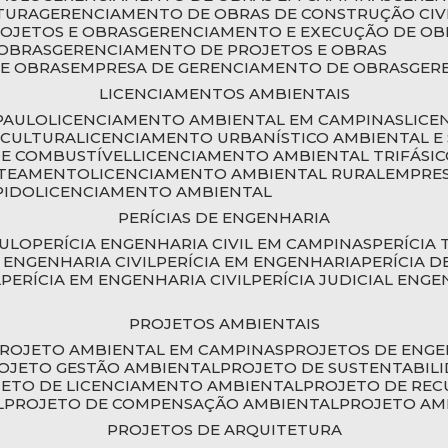
TURA
GERENCIAMENTO DE OBRAS DE CONSTRUÇÃO CIV
ROJETOS E OBRAS
GERENCIAMENTO E EXECUÇÃO DE OB
 OBRAS
GERENCIAMENTO DE PROJETOS E OBRAS
E OBRAS
EMPRESA DE GERENCIAMENTO DE OBRAS
GE
LICENCIAMENTOS AMBIENTAIS
PAULO
LICENCIAMENTO AMBIENTAL EM CAMPINAS
LIC
ICULTURA
LICENCIAMENTO URBANÍSTICO AMBIENTAL E
DE COMBUSTÍVEL
LICENCIAMENTO AMBIENTAL TRIFÁSI
OTEAMENTO
LICENCIAMENTO AMBIENTAL RURAL
EMPRE
PIDO
LICENCIAMENTO AMBIENTAL
PERÍCIAS DE ENGENHARIA
AULO
PERÍCIA ENGENHARIA CIVIL EM CAMPINAS
PERÍCIA
A ENGENHARIA CIVIL
PERÍCIA EM ENGENHARIA
PERÍCIA 
L
PERÍCIA EM ENGENHARIA CIVIL
PERÍCIA JUDICIAL ENGE
PROJETOS AMBIENTAIS
PROJETO AMBIENTAL EM CAMPINAS
PROJETOS DE ENG
ROJETO GESTÃO AMBIENTAL
PROJETO DE SUSTENTABIL
JETO DE LICENCIAMENTO AMBIENTAL
PROJETO DE RE
L
PROJETO DE COMPENSAÇÃO AMBIENTAL
PROJETO A
PROJETOS DE ARQUITETURA