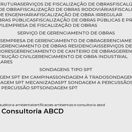
STRUTURA
SERVIÇOS DE FISCALIZAÇÃO DE OBRAS
FISCA
DE OBRA
FISCALIZAÇÃO DE OBRAS RODOVIÁRIAS
FISCA
 DE ENGENHARIA
FISCALIZAÇÃO DE OBRA IRREGULAR
BRAS PÚBLICAS
FISCALIZAÇÃO DE OBRAS PÚBLICAS E P
VIL
EMPRESA DE FISCALIZAÇÃO DE OBRAS
SERVIÇO DE GERENCIAMENTO DE OBRAS
AS
EMPRESA DE GERENCIAMENTO DE OBRA
GERENCIAM
GERENCIAMENTO DE OBRAS RESIDENCIAIS
SERVIÇOS 
IORES
GERENCIAMENTO DE CANTEIRO DE OBRAS
GERE
TRUÇÃO CIVIL
GERENCIAMENTO DE OBRA INDUSTRIAL
LARES
SONDAGENS TIPO SPT
GEM SPT EM CAMPINAS
SONDAGEM À TRADO
SONDAGEM
DAGEM SPT MECANIZADA
SPT SONDAGEM A PERCUSSÃO
 PERCUSSÃO SPT
SONDAGEM SPT
 auditoria ambiental
certificacoes ambientais e consultoria abcd
e Consultoria ABCD