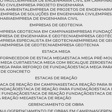
ÃO PAULO
EMPRESA DE ENGENHARIA CIVIL EM CAMPINA
O CIVIL
EMPRESA PROJETO ENGENHARIA
RIA AMBIENTAL
EMPRESA DE PROJETOS DE ENGENHARIA
L
EMPRESA DE SOLUÇÕES EM ENGENHARIA CIVIL
EMPRE
NHARIA
EMPRESA DE ENGENHARIA CIVIL
EMPRESAS DE GEOTECNIA
EMPRESA GEOTECNIA EM CAMPINAS
EMPRESAS FUNDAÇ
MPRESA DE ENGENHARIA E GEOTECNIA
EMPRESA GEOTÉ
EMPRESA ESPECIALISTA EM GEOTECNIA
EMPRESAS DE G
IA
EMPRESA DE GEOTECNIA
EMPRESA GEOTECNIA
ESTACA MEGA
O
FORNECEDOR DE ESTACA MEGA
ESTACA MEGA PRÉ-M
A MEGA CURTA
ESTACA MEGA COM RECALQUE ZERO
EST
 MEGA PARA REFORÇO DE FUNDAÇÃO
ESTACA MEGA PAR
A DE CONCRETO
ESTACAS DE REAÇÃO
STACA DE REAÇÃO EM CAMPINAS
ESTACA REAÇÃO PARA 
FUNDAÇÃO
ESTACA DE REAÇÃO PARA FUNDAÇÃO
ESTACA
DE FUNDAÇÃO
ESTACA DE REAÇÃO FUNDAÇÃO
ESTACA D
A REAÇÃO MEGA
ESTACA DE REAÇÃO
GERENCIAMENTO DE OBRA
PAULO
GERENCIAMENTO DE OBRAS EM CAMPINAS
GERE