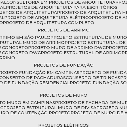
IAL
CONSULTORIA EM PROJETOS DE ARQUITETURA
PRO
IAL
PROJETOS DE ARQUITETURA PARA ESCRITÓRIOS
OJETOS DE ARQUITETURA
PROJETO DE ARQUITETURA H
AL
PROJETO DE ARQUITETURA ELÉTRICO
PROJETO DE 
VO
PROJETO DE ARQUITETURA COMPLETO
PROJETOS DE ARRIMO
ARRIMO EM SÃO PAULO
PROJETO ESTRUTURAL DE MURO
TRUTURAL MURO DE ARRIMO
PROJETO ESTRUTURAL D
E CONCRETO
PROJETO MURO DE ARRIMO DWG
PROJET
DE CONCRETO DWG
PROJETO ESTRUTURAL DE ARRIMO
ARRIMO
PROJETOS DE FUNDAÇÃO
PROJETO FUNDAÇÃO EM CAMPINAS
PROJETO DE FUND
CONSERTO DE RACHADURAS
CONSERTO DE TRINCAS
P
TO DE FUNDAÇÃO RESIDENCIAL
PROJETO FUNDAÇÃO S
PROJETOS DE MURO
ETO MURO EM CAMPINAS
PROJETO DE FACHADA DE MU
WG
PROJETO ESTRUTURAL MURO DE DIVISA
PROJETO M
MURO DE CONTENÇÃO PROJETO
PROJETO DE MURO DE 
PROJETOS ELÉTRICOS