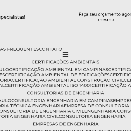
Faça seu orçamento ago
ecialistas!
mesmo
DAS FREQUENTES
CONTATO
CERTIFICAÇÕES AMBIENTAIS
AULO
CERTIFICAÇÃO AMBIENTAL EM CAMPINAS
CERTIFI
ES
CERTIFICAÇÃO AMBIENTAL DE EDIFICAÇÕES
CERTIF
TORIA
CERTIFICAÇÃO AMBIENTAL CONSTRUÇÃO CIVIL
C
AL
CERTIFICAÇÃO AMBIENTAL ISO 14001
CERTIFICAÇÃO 
CONSULTORIAS DE ENGENHARIA
PAULO
CONSULTORIA ENGENHARIA EM CAMPINAS
EMPRE
ORIA TÉCNICA ENGENHARIA
EMPRESA DE CONSULTORIA 
CONSULTORIA DE ENGENHARIA CIVIL
ENGENHARIA CONS
TORIA ENGENHARIA CIVIL
CONSULTORIA ENGENHARIA
EMPRESAS DE ENGENHARIA