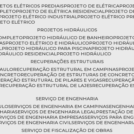
JETOS ELÉTRICOS PREDIAIS
PROJETO DE ELÉTRICA
PROJ
MPLETO
PROJETO DE ELÉTRICA RESIDENCIAL
PROJETO D
PROJETO ELÉTRICO INDUSTRIAL
PROJETO ELÉTRICO PR
JETO ELÉTRICO
PROJETOS HIDRÁULICOS
COMPLETO
PROJETO HIDRÁULICO DE BANHEIRO
PROJET
AS
PROJETO ELÉTRICO E HIDRÁULICO
PROJETO HIDRÁU
L
PROJETO HIDRÁULICO PARA PISCINA
PROJETO HIDRÁ
IDRÁULICO RESIDENCIAL
PROJETO HIDRÁULICO
RECUPERAÇÕES ESTRUTURAIS
PAULO
RECUPERAÇÃO ESTRUTURAL EM CAMPINAS
PROJ
ONCRETO
RECUPERAÇÃO DE ESTRUTURAS DE CONCRE
PERAÇÃO ESTRUTURAL DE PILARES E VIGAS
RECUPERAÇ
RECUPERAÇÃO ESTRUTURAL DE LAJES
RECUPERAÇÃO E
SERVIÇO DE ENGENHARIA
ULO
SERVIÇOS DE ENGENHARIA EM CAMPINAS
ENGENHA
NHARIA
SERVIÇOS DE ENGENHARIA LEGAL
PRESTAÇÃO DE
ERVIÇOS DE ENGENHARIA EMPRESAS
SERVIÇOS PARA EN
ERVIÇOS DE ENGENHARIA CIVIL
SERVIÇOS DE ENGENHARI
SERVIÇO DE FISCALIZAÇÃO DE OBRAS