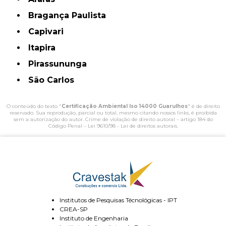
Bragança Paulista
Capivari
Itapira
Pirassununga
São Carlos
O conteúdo do texto "
Certificação Ambiental Iso 14000 Guarulhos
" é de direito
reservado. Sua reprodução, parcial ou total, mesmo citando nossos links, é proibida
sem a autorização do autor. Crime de violação de direito autoral – artigo 184 do
Código Penal –
Lei 9610/98 - Lei de direitos autorais
.
Institutos de Pesquisas Técnológicas - IPT
CREA-SP
Instituto de Engenharia