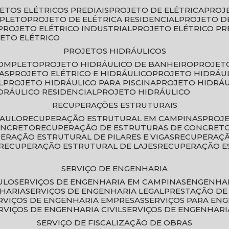
JETOS ELÉTRICOS PREDIAIS
PROJETO DE ELÉTRICA
PROJ
MPLETO
PROJETO DE ELÉTRICA RESIDENCIAL
PROJETO D
PROJETO ELÉTRICO INDUSTRIAL
PROJETO ELÉTRICO PR
JETO ELÉTRICO
PROJETOS HIDRÁULICOS
COMPLETO
PROJETO HIDRÁULICO DE BANHEIRO
PROJET
AS
PROJETO ELÉTRICO E HIDRÁULICO
PROJETO HIDRÁU
L
PROJETO HIDRÁULICO PARA PISCINA
PROJETO HIDRÁ
IDRÁULICO RESIDENCIAL
PROJETO HIDRÁULICO
RECUPERAÇÕES ESTRUTURAIS
PAULO
RECUPERAÇÃO ESTRUTURAL EM CAMPINAS
PROJ
ONCRETO
RECUPERAÇÃO DE ESTRUTURAS DE CONCRE
PERAÇÃO ESTRUTURAL DE PILARES E VIGAS
RECUPERAÇ
RECUPERAÇÃO ESTRUTURAL DE LAJES
RECUPERAÇÃO E
SERVIÇO DE ENGENHARIA
ULO
SERVIÇOS DE ENGENHARIA EM CAMPINAS
ENGENHA
NHARIA
SERVIÇOS DE ENGENHARIA LEGAL
PRESTAÇÃO DE
ERVIÇOS DE ENGENHARIA EMPRESAS
SERVIÇOS PARA EN
ERVIÇOS DE ENGENHARIA CIVIL
SERVIÇOS DE ENGENHARI
SERVIÇO DE FISCALIZAÇÃO DE OBRAS