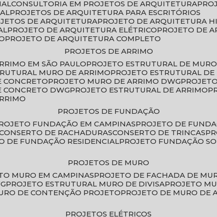
IAL
CONSULTORIA EM PROJETOS DE ARQUITETURA
PRO
IAL
PROJETOS DE ARQUITETURA PARA ESCRITÓRIOS
OJETOS DE ARQUITETURA
PROJETO DE ARQUITETURA H
AL
PROJETO DE ARQUITETURA ELÉTRICO
PROJETO DE 
VO
PROJETO DE ARQUITETURA COMPLETO
PROJETOS DE ARRIMO
ARRIMO EM SÃO PAULO
PROJETO ESTRUTURAL DE MURO
TRUTURAL MURO DE ARRIMO
PROJETO ESTRUTURAL D
E CONCRETO
PROJETO MURO DE ARRIMO DWG
PROJET
DE CONCRETO DWG
PROJETO ESTRUTURAL DE ARRIMO
ARRIMO
PROJETOS DE FUNDAÇÃO
PROJETO FUNDAÇÃO EM CAMPINAS
PROJETO DE FUND
CONSERTO DE RACHADURAS
CONSERTO DE TRINCAS
P
TO DE FUNDAÇÃO RESIDENCIAL
PROJETO FUNDAÇÃO S
PROJETOS DE MURO
ETO MURO EM CAMPINAS
PROJETO DE FACHADA DE MU
WG
PROJETO ESTRUTURAL MURO DE DIVISA
PROJETO M
MURO DE CONTENÇÃO PROJETO
PROJETO DE MURO DE 
PROJETOS ELÉTRICOS