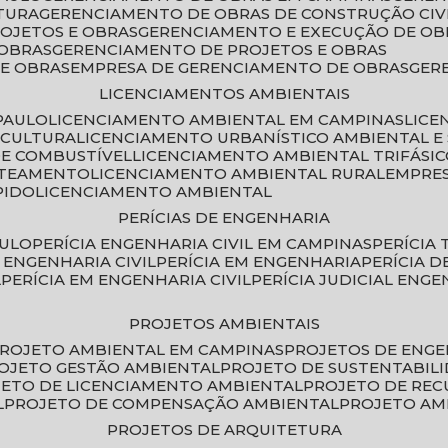
TURA
GERENCIAMENTO DE OBRAS DE CONSTRUÇÃO CIV
ROJETOS E OBRAS
GERENCIAMENTO E EXECUÇÃO DE OB
 OBRAS
GERENCIAMENTO DE PROJETOS E OBRAS
E OBRAS
EMPRESA DE GERENCIAMENTO DE OBRAS
GE
LICENCIAMENTOS AMBIENTAIS
PAULO
LICENCIAMENTO AMBIENTAL EM CAMPINAS
LIC
ICULTURA
LICENCIAMENTO URBANÍSTICO AMBIENTAL E
DE COMBUSTÍVEL
LICENCIAMENTO AMBIENTAL TRIFÁSI
OTEAMENTO
LICENCIAMENTO AMBIENTAL RURAL
EMPRE
PIDO
LICENCIAMENTO AMBIENTAL
PERÍCIAS DE ENGENHARIA
AULO
PERÍCIA ENGENHARIA CIVIL EM CAMPINAS
PERÍCIA
A ENGENHARIA CIVIL
PERÍCIA EM ENGENHARIA
PERÍCIA 
L
PERÍCIA EM ENGENHARIA CIVIL
PERÍCIA JUDICIAL ENGE
PROJETOS AMBIENTAIS
PROJETO AMBIENTAL EM CAMPINAS
PROJETOS DE ENG
ROJETO GESTÃO AMBIENTAL
PROJETO DE SUSTENTABIL
JETO DE LICENCIAMENTO AMBIENTAL
PROJETO DE RE
L
PROJETO DE COMPENSAÇÃO AMBIENTAL
PROJETO A
PROJETOS DE ARQUITETURA