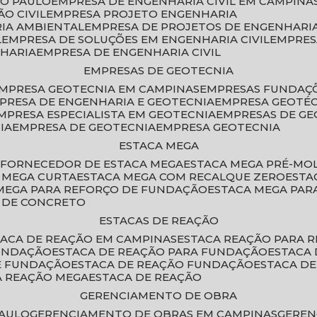
ÃO PAULO
EMPRESA DE ENGENHARIA CIVIL EM CAMPINA
O CIVIL
EMPRESA PROJETO ENGENHARIA
RIA AMBIENTAL
EMPRESA DE PROJETOS DE ENGENHARIA
L
EMPRESA DE SOLUÇÕES EM ENGENHARIA CIVIL
EMPRE
NHARIA
EMPRESA DE ENGENHARIA CIVIL
EMPRESAS DE GEOTECNIA
EMPRESA GEOTECNIA EM CAMPINAS
EMPRESAS FUNDAÇ
MPRESA DE ENGENHARIA E GEOTECNIA
EMPRESA GEOTÉ
EMPRESA ESPECIALISTA EM GEOTECNIA
EMPRESAS DE G
IA
EMPRESA DE GEOTECNIA
EMPRESA GEOTECNIA
ESTACA MEGA
O
FORNECEDOR DE ESTACA MEGA
ESTACA MEGA PRÉ-M
A MEGA CURTA
ESTACA MEGA COM RECALQUE ZERO
EST
 MEGA PARA REFORÇO DE FUNDAÇÃO
ESTACA MEGA PAR
A DE CONCRETO
ESTACAS DE REAÇÃO
STACA DE REAÇÃO EM CAMPINAS
ESTACA REAÇÃO PARA 
FUNDAÇÃO
ESTACA DE REAÇÃO PARA FUNDAÇÃO
ESTACA
DE FUNDAÇÃO
ESTACA DE REAÇÃO FUNDAÇÃO
ESTACA D
A REAÇÃO MEGA
ESTACA DE REAÇÃO
GERENCIAMENTO DE OBRA
PAULO
GERENCIAMENTO DE OBRAS EM CAMPINAS
GERE