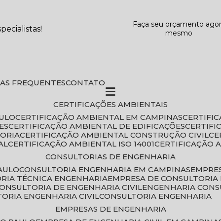
Faça seu orçamento ago
ecialistas!
mesmo
DAS FREQUENTES
CONTATO
CERTIFICAÇÕES AMBIENTAIS
AULO
CERTIFICAÇÃO AMBIENTAL EM CAMPINAS
CERTIFI
ES
CERTIFICAÇÃO AMBIENTAL DE EDIFICAÇÕES
CERTIF
TORIA
CERTIFICAÇÃO AMBIENTAL CONSTRUÇÃO CIVIL
C
AL
CERTIFICAÇÃO AMBIENTAL ISO 14001
CERTIFICAÇÃO 
CONSULTORIAS DE ENGENHARIA
PAULO
CONSULTORIA ENGENHARIA EM CAMPINAS
EMPRE
ORIA TÉCNICA ENGENHARIA
EMPRESA DE CONSULTORIA 
CONSULTORIA DE ENGENHARIA CIVIL
ENGENHARIA CONS
TORIA ENGENHARIA CIVIL
CONSULTORIA ENGENHARIA
EMPRESAS DE ENGENHARIA