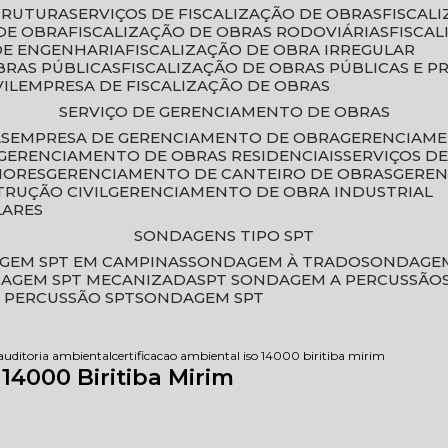
STRUTURA
SERVIÇOS DE FISCALIZAÇÃO DE OBRAS
FISCA
DE OBRA
FISCALIZAÇÃO DE OBRAS RODOVIÁRIAS
FISCA
 DE ENGENHARIA
FISCALIZAÇÃO DE OBRA IRREGULAR
BRAS PÚBLICAS
FISCALIZAÇÃO DE OBRAS PÚBLICAS E P
VIL
EMPRESA DE FISCALIZAÇÃO DE OBRAS
SERVIÇO DE GERENCIAMENTO DE OBRAS
AS
EMPRESA DE GERENCIAMENTO DE OBRA
GERENCIAM
GERENCIAMENTO DE OBRAS RESIDENCIAIS
SERVIÇOS 
IORES
GERENCIAMENTO DE CANTEIRO DE OBRAS
GERE
TRUÇÃO CIVIL
GERENCIAMENTO DE OBRA INDUSTRIAL
LARES
SONDAGENS TIPO SPT
GEM SPT EM CAMPINAS
SONDAGEM À TRADO
SONDAGEM
DAGEM SPT MECANIZADA
SPT SONDAGEM A PERCUSSÃO
 PERCUSSÃO SPT
SONDAGEM SPT
 auditoria ambiental
certificacao ambiental iso 14000 biritiba mirim
 14000 Biritiba Mirim