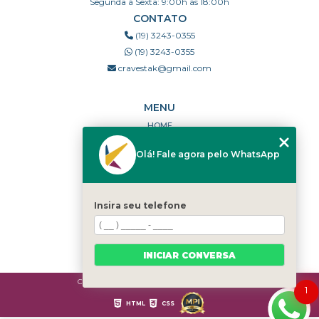
Segunda à Sexta: 9:00h às 18:00h
CONTATO
(19) 3243-0355
(19) 3243-0355
cravestak@gmail.com
MENU
HOME
QUEM SOMOS
Olá! Fale agora pelo WhatsApp
PORTFÓLIO
DÚVIDAS FREQUENTES
CONTATO
Insira seu telefone
CATEGORIAS
MAPA DO SITE
INICIAR CONVERSA
Copyright © Cravestak. (Lei 9610 de 19/02/1998)
1
HTML
CSS