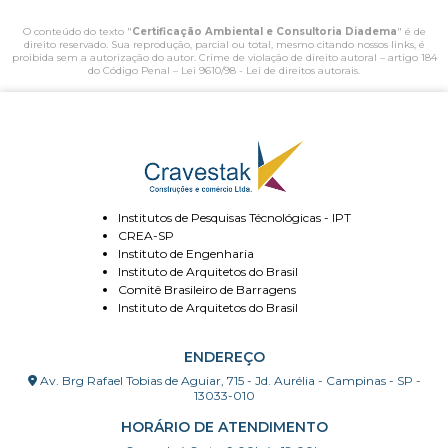
O conteúdo do texto "
Certificação Ambiental e Consultoria Diadema
" é de
direito reservado. Sua reprodução, parcial ou total, mesmo citando nossos links, é
proibida sem a autorização do autor. Crime de violação de direito autoral – artigo 184
do Código Penal –
Lei 9610/98 - Lei de direitos autorais
.
Institutos de Pesquisas Técnológicas - IPT
CREA-SP
Instituto de Engenharia
Instituto de Arquitetos do Brasil
Comitê Brasileiro de Barragens
Instituto de Arquitetos do Brasil
ENDEREÇO
Av. Brg Rafael Tobias de Aguiar, 715 - Jd. Aurélia - Campinas - SP -
13033-010
HORÁRIO DE ATENDIMENTO