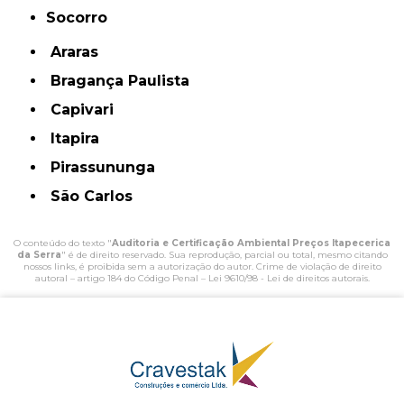
Socorro
Araras
Bragança Paulista
Capivari
Itapira
Pirassununga
São Carlos
O conteúdo do texto "
Auditoria e Certificação Ambiental Preços Itapecerica
da Serra
" é de direito reservado. Sua reprodução, parcial ou total, mesmo citando
nossos links, é proibida sem a autorização do autor. Crime de violação de direito
autoral – artigo 184 do Código Penal –
Lei 9610/98 - Lei de direitos autorais
.