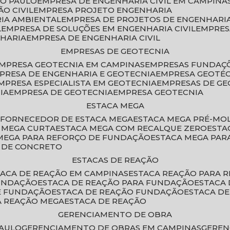
ÃO PAULO
EMPRESA DE ENGENHARIA CIVIL EM CAMPINA
O CIVIL
EMPRESA PROJETO ENGENHARIA
RIA AMBIENTAL
EMPRESA DE PROJETOS DE ENGENHARIA
L
EMPRESA DE SOLUÇÕES EM ENGENHARIA CIVIL
EMPRE
NHARIA
EMPRESA DE ENGENHARIA CIVIL
EMPRESAS DE GEOTECNIA
EMPRESA GEOTECNIA EM CAMPINAS
EMPRESAS FUNDAÇ
MPRESA DE ENGENHARIA E GEOTECNIA
EMPRESA GEOTÉ
EMPRESA ESPECIALISTA EM GEOTECNIA
EMPRESAS DE G
IA
EMPRESA DE GEOTECNIA
EMPRESA GEOTECNIA
ESTACA MEGA
O
FORNECEDOR DE ESTACA MEGA
ESTACA MEGA PRÉ-M
A MEGA CURTA
ESTACA MEGA COM RECALQUE ZERO
EST
 MEGA PARA REFORÇO DE FUNDAÇÃO
ESTACA MEGA PAR
A DE CONCRETO
ESTACAS DE REAÇÃO
STACA DE REAÇÃO EM CAMPINAS
ESTACA REAÇÃO PARA 
FUNDAÇÃO
ESTACA DE REAÇÃO PARA FUNDAÇÃO
ESTACA
DE FUNDAÇÃO
ESTACA DE REAÇÃO FUNDAÇÃO
ESTACA D
A REAÇÃO MEGA
ESTACA DE REAÇÃO
GERENCIAMENTO DE OBRA
PAULO
GERENCIAMENTO DE OBRAS EM CAMPINAS
GERE