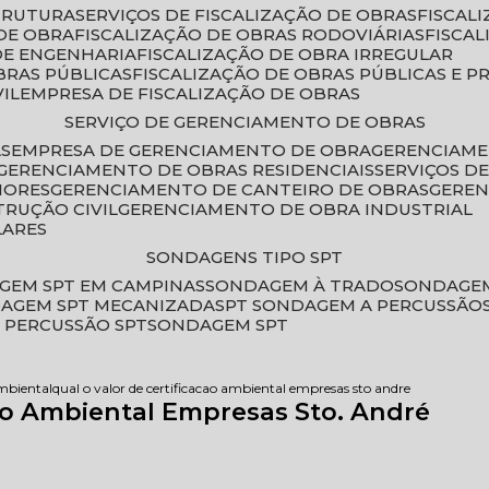
STRUTURA
SERVIÇOS DE FISCALIZAÇÃO DE OBRAS
FISCA
DE OBRA
FISCALIZAÇÃO DE OBRAS RODOVIÁRIAS
FISCA
 DE ENGENHARIA
FISCALIZAÇÃO DE OBRA IRREGULAR
BRAS PÚBLICAS
FISCALIZAÇÃO DE OBRAS PÚBLICAS E P
VIL
EMPRESA DE FISCALIZAÇÃO DE OBRAS
SERVIÇO DE GERENCIAMENTO DE OBRAS
AS
EMPRESA DE GERENCIAMENTO DE OBRA
GERENCIAM
GERENCIAMENTO DE OBRAS RESIDENCIAIS
SERVIÇOS 
IORES
GERENCIAMENTO DE CANTEIRO DE OBRAS
GERE
TRUÇÃO CIVIL
GERENCIAMENTO DE OBRA INDUSTRIAL
LARES
SONDAGENS TIPO SPT
GEM SPT EM CAMPINAS
SONDAGEM À TRADO
SONDAGEM
DAGEM SPT MECANIZADA
SPT SONDAGEM A PERCUSSÃO
 PERCUSSÃO SPT
SONDAGEM SPT
ambiental
qual o valor de certificacao ambiental empresas sto andre
ção Ambiental Empresas Sto. André