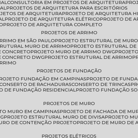
IAL
CONSULTORIA EM PROJETOS DE ARQUITETURA
PRO
IAL
PROJETOS DE ARQUITETURA PARA ESCRITÓRIOS
OJETOS DE ARQUITETURA
PROJETO DE ARQUITETURA H
AL
PROJETO DE ARQUITETURA ELÉTRICO
PROJETO DE 
VO
PROJETO DE ARQUITETURA COMPLETO
PROJETOS DE ARRIMO
ARRIMO EM SÃO PAULO
PROJETO ESTRUTURAL DE MURO
TRUTURAL MURO DE ARRIMO
PROJETO ESTRUTURAL D
E CONCRETO
PROJETO MURO DE ARRIMO DWG
PROJET
DE CONCRETO DWG
PROJETO ESTRUTURAL DE ARRIMO
ARRIMO
PROJETOS DE FUNDAÇÃO
PROJETO FUNDAÇÃO EM CAMPINAS
PROJETO DE FUND
CONSERTO DE RACHADURAS
CONSERTO DE TRINCAS
P
TO DE FUNDAÇÃO RESIDENCIAL
PROJETO FUNDAÇÃO S
PROJETOS DE MURO
ETO MURO EM CAMPINAS
PROJETO DE FACHADA DE MU
WG
PROJETO ESTRUTURAL MURO DE DIVISA
PROJETO M
MURO DE CONTENÇÃO PROJETO
PROJETO DE MURO DE 
PROJETOS ELÉTRICOS