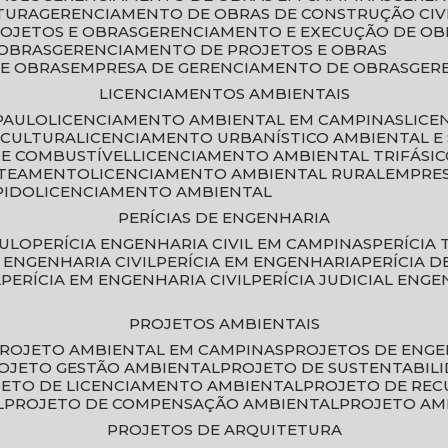
TURA
GERENCIAMENTO DE OBRAS DE CONSTRUÇÃO CIV
ROJETOS E OBRAS
GERENCIAMENTO E EXECUÇÃO DE OB
 OBRAS
GERENCIAMENTO DE PROJETOS E OBRAS
E OBRAS
EMPRESA DE GERENCIAMENTO DE OBRAS
GE
LICENCIAMENTOS AMBIENTAIS
PAULO
LICENCIAMENTO AMBIENTAL EM CAMPINAS
LIC
ICULTURA
LICENCIAMENTO URBANÍSTICO AMBIENTAL E
DE COMBUSTÍVEL
LICENCIAMENTO AMBIENTAL TRIFÁSI
OTEAMENTO
LICENCIAMENTO AMBIENTAL RURAL
EMPRE
PIDO
LICENCIAMENTO AMBIENTAL
PERÍCIAS DE ENGENHARIA
AULO
PERÍCIA ENGENHARIA CIVIL EM CAMPINAS
PERÍCIA
A ENGENHARIA CIVIL
PERÍCIA EM ENGENHARIA
PERÍCIA 
L
PERÍCIA EM ENGENHARIA CIVIL
PERÍCIA JUDICIAL ENGE
PROJETOS AMBIENTAIS
PROJETO AMBIENTAL EM CAMPINAS
PROJETOS DE ENG
ROJETO GESTÃO AMBIENTAL
PROJETO DE SUSTENTABIL
JETO DE LICENCIAMENTO AMBIENTAL
PROJETO DE RE
L
PROJETO DE COMPENSAÇÃO AMBIENTAL
PROJETO A
PROJETOS DE ARQUITETURA