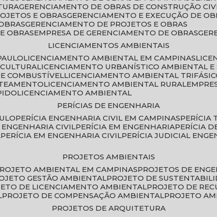
TURA
GERENCIAMENTO DE OBRAS DE CONSTRUÇÃO CIV
ROJETOS E OBRAS
GERENCIAMENTO E EXECUÇÃO DE OB
 OBRAS
GERENCIAMENTO DE PROJETOS E OBRAS
E OBRAS
EMPRESA DE GERENCIAMENTO DE OBRAS
GE
LICENCIAMENTOS AMBIENTAIS
PAULO
LICENCIAMENTO AMBIENTAL EM CAMPINAS
LIC
ICULTURA
LICENCIAMENTO URBANÍSTICO AMBIENTAL E
DE COMBUSTÍVEL
LICENCIAMENTO AMBIENTAL TRIFÁSI
OTEAMENTO
LICENCIAMENTO AMBIENTAL RURAL
EMPRE
PIDO
LICENCIAMENTO AMBIENTAL
PERÍCIAS DE ENGENHARIA
AULO
PERÍCIA ENGENHARIA CIVIL EM CAMPINAS
PERÍCIA
A ENGENHARIA CIVIL
PERÍCIA EM ENGENHARIA
PERÍCIA 
L
PERÍCIA EM ENGENHARIA CIVIL
PERÍCIA JUDICIAL ENGE
PROJETOS AMBIENTAIS
PROJETO AMBIENTAL EM CAMPINAS
PROJETOS DE ENG
ROJETO GESTÃO AMBIENTAL
PROJETO DE SUSTENTABIL
JETO DE LICENCIAMENTO AMBIENTAL
PROJETO DE RE
L
PROJETO DE COMPENSAÇÃO AMBIENTAL
PROJETO A
PROJETOS DE ARQUITETURA