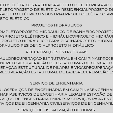
JETOS ELÉTRICOS PREDIAIS
PROJETO DE ELÉTRICA
PROJ
MPLETO
PROJETO DE ELÉTRICA RESIDENCIAL
PROJETO D
PROJETO ELÉTRICO INDUSTRIAL
PROJETO ELÉTRICO PR
JETO ELÉTRICO
PROJETOS HIDRÁULICOS
COMPLETO
PROJETO HIDRÁULICO DE BANHEIRO
PROJET
AS
PROJETO ELÉTRICO E HIDRÁULICO
PROJETO HIDRÁU
L
PROJETO HIDRÁULICO PARA PISCINA
PROJETO HIDRÁ
IDRÁULICO RESIDENCIAL
PROJETO HIDRÁULICO
RECUPERAÇÕES ESTRUTURAIS
PAULO
RECUPERAÇÃO ESTRUTURAL EM CAMPINAS
PROJ
ONCRETO
RECUPERAÇÃO DE ESTRUTURAS DE CONCRE
PERAÇÃO ESTRUTURAL DE PILARES E VIGAS
RECUPERAÇ
RECUPERAÇÃO ESTRUTURAL DE LAJES
RECUPERAÇÃO E
SERVIÇO DE ENGENHARIA
ULO
SERVIÇOS DE ENGENHARIA EM CAMPINAS
ENGENHA
NHARIA
SERVIÇOS DE ENGENHARIA LEGAL
PRESTAÇÃO DE
ERVIÇOS DE ENGENHARIA EMPRESAS
SERVIÇOS PARA EN
ERVIÇOS DE ENGENHARIA CIVIL
SERVIÇOS DE ENGENHARI
SERVIÇO DE FISCALIZAÇÃO DE OBRAS