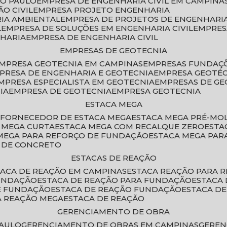
ÃO PAULO
EMPRESA DE ENGENHARIA CIVIL EM CAMPINA
O CIVIL
EMPRESA PROJETO ENGENHARIA
RIA AMBIENTAL
EMPRESA DE PROJETOS DE ENGENHARIA
L
EMPRESA DE SOLUÇÕES EM ENGENHARIA CIVIL
EMPRE
NHARIA
EMPRESA DE ENGENHARIA CIVIL
EMPRESAS DE GEOTECNIA
EMPRESA GEOTECNIA EM CAMPINAS
EMPRESAS FUNDAÇ
MPRESA DE ENGENHARIA E GEOTECNIA
EMPRESA GEOTÉ
EMPRESA ESPECIALISTA EM GEOTECNIA
EMPRESAS DE G
IA
EMPRESA DE GEOTECNIA
EMPRESA GEOTECNIA
ESTACA MEGA
O
FORNECEDOR DE ESTACA MEGA
ESTACA MEGA PRÉ-M
A MEGA CURTA
ESTACA MEGA COM RECALQUE ZERO
EST
 MEGA PARA REFORÇO DE FUNDAÇÃO
ESTACA MEGA PAR
A DE CONCRETO
ESTACAS DE REAÇÃO
STACA DE REAÇÃO EM CAMPINAS
ESTACA REAÇÃO PARA 
FUNDAÇÃO
ESTACA DE REAÇÃO PARA FUNDAÇÃO
ESTACA
DE FUNDAÇÃO
ESTACA DE REAÇÃO FUNDAÇÃO
ESTACA D
A REAÇÃO MEGA
ESTACA DE REAÇÃO
GERENCIAMENTO DE OBRA
PAULO
GERENCIAMENTO DE OBRAS EM CAMPINAS
GERE