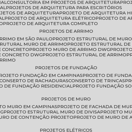
IAL
CONSULTORIA EM PROJETOS DE ARQUITETURA
PRO
IAL
PROJETOS DE ARQUITETURA PARA ESCRITÓRIOS
OJETOS DE ARQUITETURA
PROJETO DE ARQUITETURA H
AL
PROJETO DE ARQUITETURA ELÉTRICO
PROJETO DE 
VO
PROJETO DE ARQUITETURA COMPLETO
PROJETOS DE ARRIMO
ARRIMO EM SÃO PAULO
PROJETO ESTRUTURAL DE MURO
TRUTURAL MURO DE ARRIMO
PROJETO ESTRUTURAL D
E CONCRETO
PROJETO MURO DE ARRIMO DWG
PROJET
DE CONCRETO DWG
PROJETO ESTRUTURAL DE ARRIMO
ARRIMO
PROJETOS DE FUNDAÇÃO
PROJETO FUNDAÇÃO EM CAMPINAS
PROJETO DE FUND
CONSERTO DE RACHADURAS
CONSERTO DE TRINCAS
P
TO DE FUNDAÇÃO RESIDENCIAL
PROJETO FUNDAÇÃO S
PROJETOS DE MURO
ETO MURO EM CAMPINAS
PROJETO DE FACHADA DE MU
WG
PROJETO ESTRUTURAL MURO DE DIVISA
PROJETO M
MURO DE CONTENÇÃO PROJETO
PROJETO DE MURO DE 
PROJETOS ELÉTRICOS