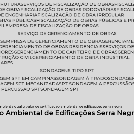
STRUTURA
SERVIÇOS DE FISCALIZAÇÃO DE OBRAS
FISCA
DE OBRA
FISCALIZAÇÃO DE OBRAS RODOVIÁRIAS
FISCA
 DE ENGENHARIA
FISCALIZAÇÃO DE OBRA IRREGULAR
BRAS PÚBLICAS
FISCALIZAÇÃO DE OBRAS PÚBLICAS E P
VIL
EMPRESA DE FISCALIZAÇÃO DE OBRAS
SERVIÇO DE GERENCIAMENTO DE OBRAS
AS
EMPRESA DE GERENCIAMENTO DE OBRA
GERENCIAM
GERENCIAMENTO DE OBRAS RESIDENCIAIS
SERVIÇOS 
IORES
GERENCIAMENTO DE CANTEIRO DE OBRAS
GERE
TRUÇÃO CIVIL
GERENCIAMENTO DE OBRA INDUSTRIAL
LARES
SONDAGENS TIPO SPT
GEM SPT EM CAMPINAS
SONDAGEM À TRADO
SONDAGEM
DAGEM SPT MECANIZADA
SPT SONDAGEM A PERCUSSÃO
 PERCUSSÃO SPT
SONDAGEM SPT
ambiental
qual o valor de certificacao ambiental de edificacoes serra negra
ão Ambiental de Edificações Serra Neg