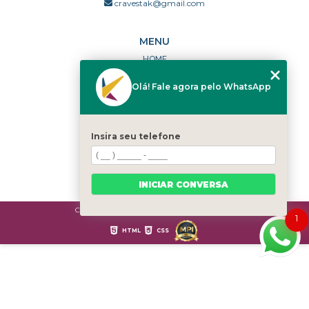
cravestak@gmail.com
MENU
HOME
QUEM SOMOS
Olá! Fale agora pelo WhatsApp
PORTFÓLIO
DÚVIDAS FREQUENTES
CONTATO
Insira seu telefone
CATEGORIAS
MAPA DO SITE
INICIAR CONVERSA
Copyright © Cravestak. (Lei 9610 de 19/02/1998)
1
HTML
CSS