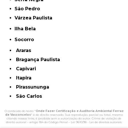
São Pedro
Várzea Paulista
Ilha Bela
Socorro
Araras
Bragança Paulista
Capivari
Itapira
Pirassununga
São Carlos
O conteúdo do texto "
Onde Fazer Certificação e Auditoria Ambiental Ferraz
de Vasconcelos
" é de direito reservado. Sua reprodução, parcial ou total, mesmo
citando nossos links, é proibida sem a autorização do autor. Crime de violação de
direito autoral – artigo 184 do Código Penal –
Lei 9610/98 - Lei de direitos autorais
.