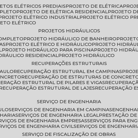
JETOS ELÉTRICOS PREDIAIS
PROJETO DE ELÉTRICA
PROJ
MPLETO
PROJETO DE ELÉTRICA RESIDENCIAL
PROJETO D
PROJETO ELÉTRICO INDUSTRIAL
PROJETO ELÉTRICO PR
JETO ELÉTRICO
PROJETOS HIDRÁULICOS
COMPLETO
PROJETO HIDRÁULICO DE BANHEIRO
PROJET
AS
PROJETO ELÉTRICO E HIDRÁULICO
PROJETO HIDRÁU
L
PROJETO HIDRÁULICO PARA PISCINA
PROJETO HIDRÁ
IDRÁULICO RESIDENCIAL
PROJETO HIDRÁULICO
RECUPERAÇÕES ESTRUTURAIS
PAULO
RECUPERAÇÃO ESTRUTURAL EM CAMPINAS
PROJ
ONCRETO
RECUPERAÇÃO DE ESTRUTURAS DE CONCRE
PERAÇÃO ESTRUTURAL DE PILARES E VIGAS
RECUPERAÇ
RECUPERAÇÃO ESTRUTURAL DE LAJES
RECUPERAÇÃO E
SERVIÇO DE ENGENHARIA
ULO
SERVIÇOS DE ENGENHARIA EM CAMPINAS
ENGENHA
NHARIA
SERVIÇOS DE ENGENHARIA LEGAL
PRESTAÇÃO DE
ERVIÇOS DE ENGENHARIA EMPRESAS
SERVIÇOS PARA EN
ERVIÇOS DE ENGENHARIA CIVIL
SERVIÇOS DE ENGENHARI
SERVIÇO DE FISCALIZAÇÃO DE OBRAS