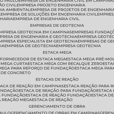
ÃO PAULO
EMPRESA DE ENGENHARIA CIVIL EM CAMPINA
O CIVIL
EMPRESA PROJETO ENGENHARIA
RIA AMBIENTAL
EMPRESA DE PROJETOS DE ENGENHARIA
L
EMPRESA DE SOLUÇÕES EM ENGENHARIA CIVIL
EMPRE
NHARIA
EMPRESA DE ENGENHARIA CIVIL
EMPRESAS DE GEOTECNIA
EMPRESA GEOTECNIA EM CAMPINAS
EMPRESAS FUNDAÇ
MPRESA DE ENGENHARIA E GEOTECNIA
EMPRESA GEOTÉ
EMPRESA ESPECIALISTA EM GEOTECNIA
EMPRESAS DE G
IA
EMPRESA DE GEOTECNIA
EMPRESA GEOTECNIA
ESTACA MEGA
O
FORNECEDOR DE ESTACA MEGA
ESTACA MEGA PRÉ-M
A MEGA CURTA
ESTACA MEGA COM RECALQUE ZERO
EST
 MEGA PARA REFORÇO DE FUNDAÇÃO
ESTACA MEGA PAR
A DE CONCRETO
ESTACAS DE REAÇÃO
STACA DE REAÇÃO EM CAMPINAS
ESTACA REAÇÃO PARA 
FUNDAÇÃO
ESTACA DE REAÇÃO PARA FUNDAÇÃO
ESTACA
DE FUNDAÇÃO
ESTACA DE REAÇÃO FUNDAÇÃO
ESTACA D
A REAÇÃO MEGA
ESTACA DE REAÇÃO
GERENCIAMENTO DE OBRA
PAULO
GERENCIAMENTO DE OBRAS EM CAMPINAS
GERE