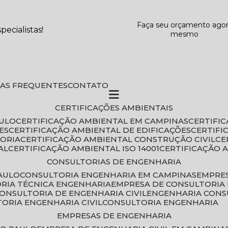
Faça seu orçamento ago
ecialistas!
mesmo
DAS FREQUENTES
CONTATO
CERTIFICAÇÕES AMBIENTAIS
AULO
CERTIFICAÇÃO AMBIENTAL EM CAMPINAS
CERTIFI
ES
CERTIFICAÇÃO AMBIENTAL DE EDIFICAÇÕES
CERTIF
TORIA
CERTIFICAÇÃO AMBIENTAL CONSTRUÇÃO CIVIL
C
AL
CERTIFICAÇÃO AMBIENTAL ISO 14001
CERTIFICAÇÃO 
CONSULTORIAS DE ENGENHARIA
PAULO
CONSULTORIA ENGENHARIA EM CAMPINAS
EMPRE
ORIA TÉCNICA ENGENHARIA
EMPRESA DE CONSULTORIA 
CONSULTORIA DE ENGENHARIA CIVIL
ENGENHARIA CONS
TORIA ENGENHARIA CIVIL
CONSULTORIA ENGENHARIA
EMPRESAS DE ENGENHARIA