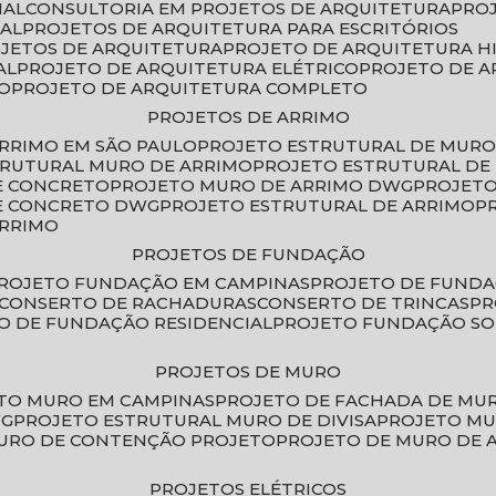
IAL
CONSULTORIA EM PROJETOS DE ARQUITETURA
PRO
IAL
PROJETOS DE ARQUITETURA PARA ESCRITÓRIOS
OJETOS DE ARQUITETURA
PROJETO DE ARQUITETURA H
AL
PROJETO DE ARQUITETURA ELÉTRICO
PROJETO DE 
VO
PROJETO DE ARQUITETURA COMPLETO
PROJETOS DE ARRIMO
ARRIMO EM SÃO PAULO
PROJETO ESTRUTURAL DE MURO
TRUTURAL MURO DE ARRIMO
PROJETO ESTRUTURAL D
E CONCRETO
PROJETO MURO DE ARRIMO DWG
PROJET
DE CONCRETO DWG
PROJETO ESTRUTURAL DE ARRIMO
ARRIMO
PROJETOS DE FUNDAÇÃO
PROJETO FUNDAÇÃO EM CAMPINAS
PROJETO DE FUND
CONSERTO DE RACHADURAS
CONSERTO DE TRINCAS
P
TO DE FUNDAÇÃO RESIDENCIAL
PROJETO FUNDAÇÃO S
PROJETOS DE MURO
ETO MURO EM CAMPINAS
PROJETO DE FACHADA DE MU
WG
PROJETO ESTRUTURAL MURO DE DIVISA
PROJETO M
MURO DE CONTENÇÃO PROJETO
PROJETO DE MURO DE 
PROJETOS ELÉTRICOS