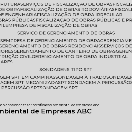
STRUTURA
SERVIÇOS DE FISCALIZAÇÃO DE OBRAS
FISCA
DE OBRA
FISCALIZAÇÃO DE OBRAS RODOVIÁRIAS
FISCA
 DE ENGENHARIA
FISCALIZAÇÃO DE OBRA IRREGULAR
BRAS PÚBLICAS
FISCALIZAÇÃO DE OBRAS PÚBLICAS E P
VIL
EMPRESA DE FISCALIZAÇÃO DE OBRAS
SERVIÇO DE GERENCIAMENTO DE OBRAS
AS
EMPRESA DE GERENCIAMENTO DE OBRA
GERENCIAM
GERENCIAMENTO DE OBRAS RESIDENCIAIS
SERVIÇOS 
IORES
GERENCIAMENTO DE CANTEIRO DE OBRAS
GERE
TRUÇÃO CIVIL
GERENCIAMENTO DE OBRA INDUSTRIAL
LARES
SONDAGENS TIPO SPT
GEM SPT EM CAMPINAS
SONDAGEM À TRADO
SONDAGEM
DAGEM SPT MECANIZADA
SPT SONDAGEM A PERCUSSÃO
 PERCUSSÃO SPT
SONDAGEM SPT
ambiental
onde fazer certificacao ambiental de empresas abc
Ambiental de Empresas ABC