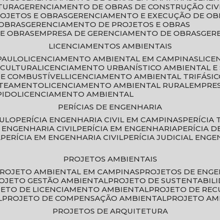
TURA
GERENCIAMENTO DE OBRAS DE CONSTRUÇÃO CIV
ROJETOS E OBRAS
GERENCIAMENTO E EXECUÇÃO DE OB
 OBRAS
GERENCIAMENTO DE PROJETOS E OBRAS
E OBRAS
EMPRESA DE GERENCIAMENTO DE OBRAS
GE
LICENCIAMENTOS AMBIENTAIS
PAULO
LICENCIAMENTO AMBIENTAL EM CAMPINAS
LIC
ICULTURA
LICENCIAMENTO URBANÍSTICO AMBIENTAL E
DE COMBUSTÍVEL
LICENCIAMENTO AMBIENTAL TRIFÁSI
OTEAMENTO
LICENCIAMENTO AMBIENTAL RURAL
EMPRE
PIDO
LICENCIAMENTO AMBIENTAL
PERÍCIAS DE ENGENHARIA
AULO
PERÍCIA ENGENHARIA CIVIL EM CAMPINAS
PERÍCIA
A ENGENHARIA CIVIL
PERÍCIA EM ENGENHARIA
PERÍCIA 
L
PERÍCIA EM ENGENHARIA CIVIL
PERÍCIA JUDICIAL ENGE
PROJETOS AMBIENTAIS
PROJETO AMBIENTAL EM CAMPINAS
PROJETOS DE ENG
ROJETO GESTÃO AMBIENTAL
PROJETO DE SUSTENTABIL
JETO DE LICENCIAMENTO AMBIENTAL
PROJETO DE RE
L
PROJETO DE COMPENSAÇÃO AMBIENTAL
PROJETO A
PROJETOS DE ARQUITETURA