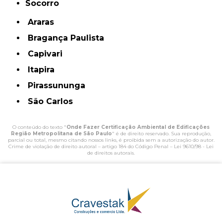
Socorro
Araras
Bragança Paulista
Capivari
Itapira
Pirassununga
São Carlos
O conteúdo do texto "
Onde Fazer Certificação Ambiental de Edificações
Região Metropolitana de São Paulo
" é de direito reservado. Sua reprodução,
parcial ou total, mesmo citando nossos links, é proibida sem a autorização do autor.
Crime de violação de direito autoral – artigo 184 do Código Penal –
Lei 9610/98 - Lei
de direitos autorais
.