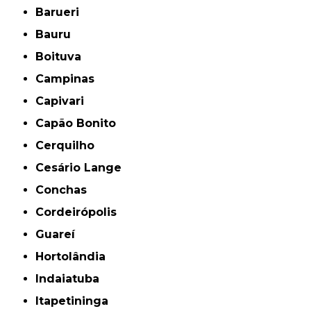
Barueri
Bauru
Boituva
Campinas
Capivari
Capão Bonito
Cerquilho
Cesário Lange
Conchas
Cordeirópolis
Guareí
Hortolândia
Indaiatuba
Itapetininga