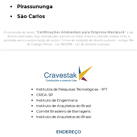
Pirassununga
São Carlos
O conteúdo do texto "
Certificações Ambientais para Empresa Mairiporã
" é de
direito reservado. Sua reprodução, parcial ou total, mesmo citando nossos links, é
proibida sem a autorização do autor. Crime de violação de direito autoral – artigo 184
do Código Penal –
Lei 9610/98 - Lei de direitos autorais
.
Institutos de Pesquisas Técnológicas - IPT
CREA-SP
Instituto de Engenharia
Instituto de Arquitetos do Brasil
Comitê Brasileiro de Barragens
Instituto de Arquitetos do Brasil
ENDEREÇO