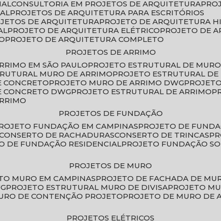
IAL
CONSULTORIA EM PROJETOS DE ARQUITETURA
PRO
IAL
PROJETOS DE ARQUITETURA PARA ESCRITÓRIOS
OJETOS DE ARQUITETURA
PROJETO DE ARQUITETURA H
AL
PROJETO DE ARQUITETURA ELÉTRICO
PROJETO DE 
VO
PROJETO DE ARQUITETURA COMPLETO
PROJETOS DE ARRIMO
ARRIMO EM SÃO PAULO
PROJETO ESTRUTURAL DE MURO
TRUTURAL MURO DE ARRIMO
PROJETO ESTRUTURAL D
E CONCRETO
PROJETO MURO DE ARRIMO DWG
PROJET
DE CONCRETO DWG
PROJETO ESTRUTURAL DE ARRIMO
ARRIMO
PROJETOS DE FUNDAÇÃO
PROJETO FUNDAÇÃO EM CAMPINAS
PROJETO DE FUND
CONSERTO DE RACHADURAS
CONSERTO DE TRINCAS
P
TO DE FUNDAÇÃO RESIDENCIAL
PROJETO FUNDAÇÃO S
PROJETOS DE MURO
ETO MURO EM CAMPINAS
PROJETO DE FACHADA DE MU
WG
PROJETO ESTRUTURAL MURO DE DIVISA
PROJETO M
MURO DE CONTENÇÃO PROJETO
PROJETO DE MURO DE 
PROJETOS ELÉTRICOS