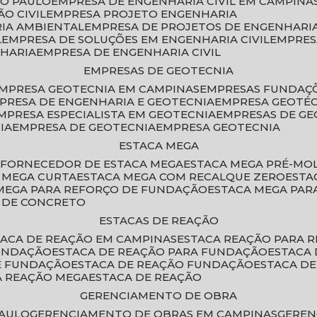
ÃO PAULO
EMPRESA DE ENGENHARIA CIVIL EM CAMPINA
O CIVIL
EMPRESA PROJETO ENGENHARIA
RIA AMBIENTAL
EMPRESA DE PROJETOS DE ENGENHARIA
L
EMPRESA DE SOLUÇÕES EM ENGENHARIA CIVIL
EMPRE
NHARIA
EMPRESA DE ENGENHARIA CIVIL
EMPRESAS DE GEOTECNIA
EMPRESA GEOTECNIA EM CAMPINAS
EMPRESAS FUNDAÇ
MPRESA DE ENGENHARIA E GEOTECNIA
EMPRESA GEOTÉ
EMPRESA ESPECIALISTA EM GEOTECNIA
EMPRESAS DE G
IA
EMPRESA DE GEOTECNIA
EMPRESA GEOTECNIA
ESTACA MEGA
O
FORNECEDOR DE ESTACA MEGA
ESTACA MEGA PRÉ-M
A MEGA CURTA
ESTACA MEGA COM RECALQUE ZERO
EST
 MEGA PARA REFORÇO DE FUNDAÇÃO
ESTACA MEGA PAR
A DE CONCRETO
ESTACAS DE REAÇÃO
STACA DE REAÇÃO EM CAMPINAS
ESTACA REAÇÃO PARA 
FUNDAÇÃO
ESTACA DE REAÇÃO PARA FUNDAÇÃO
ESTACA
DE FUNDAÇÃO
ESTACA DE REAÇÃO FUNDAÇÃO
ESTACA D
A REAÇÃO MEGA
ESTACA DE REAÇÃO
GERENCIAMENTO DE OBRA
PAULO
GERENCIAMENTO DE OBRAS EM CAMPINAS
GERE