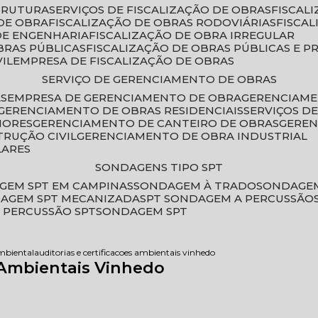
STRUTURA
SERVIÇOS DE FISCALIZAÇÃO DE OBRAS
FISCA
DE OBRA
FISCALIZAÇÃO DE OBRAS RODOVIÁRIAS
FISCA
 DE ENGENHARIA
FISCALIZAÇÃO DE OBRA IRREGULAR
BRAS PÚBLICAS
FISCALIZAÇÃO DE OBRAS PÚBLICAS E P
VIL
EMPRESA DE FISCALIZAÇÃO DE OBRAS
SERVIÇO DE GERENCIAMENTO DE OBRAS
AS
EMPRESA DE GERENCIAMENTO DE OBRA
GERENCIAM
GERENCIAMENTO DE OBRAS RESIDENCIAIS
SERVIÇOS 
IORES
GERENCIAMENTO DE CANTEIRO DE OBRAS
GERE
TRUÇÃO CIVIL
GERENCIAMENTO DE OBRA INDUSTRIAL
LARES
SONDAGENS TIPO SPT
GEM SPT EM CAMPINAS
SONDAGEM À TRADO
SONDAGEM
DAGEM SPT MECANIZADA
SPT SONDAGEM A PERCUSSÃO
 PERCUSSÃO SPT
SONDAGEM SPT
ambiental
auditorias e certificacoes ambientais vinhedo
s Ambientais Vinhedo