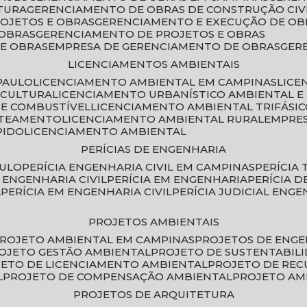
TURA
GERENCIAMENTO DE OBRAS DE CONSTRUÇÃO CIV
ROJETOS E OBRAS
GERENCIAMENTO E EXECUÇÃO DE OB
 OBRAS
GERENCIAMENTO DE PROJETOS E OBRAS
E OBRAS
EMPRESA DE GERENCIAMENTO DE OBRAS
GE
LICENCIAMENTOS AMBIENTAIS
PAULO
LICENCIAMENTO AMBIENTAL EM CAMPINAS
LIC
ICULTURA
LICENCIAMENTO URBANÍSTICO AMBIENTAL E
DE COMBUSTÍVEL
LICENCIAMENTO AMBIENTAL TRIFÁSI
OTEAMENTO
LICENCIAMENTO AMBIENTAL RURAL
EMPRE
PIDO
LICENCIAMENTO AMBIENTAL
PERÍCIAS DE ENGENHARIA
AULO
PERÍCIA ENGENHARIA CIVIL EM CAMPINAS
PERÍCIA
A ENGENHARIA CIVIL
PERÍCIA EM ENGENHARIA
PERÍCIA 
L
PERÍCIA EM ENGENHARIA CIVIL
PERÍCIA JUDICIAL ENGE
PROJETOS AMBIENTAIS
PROJETO AMBIENTAL EM CAMPINAS
PROJETOS DE ENG
ROJETO GESTÃO AMBIENTAL
PROJETO DE SUSTENTABIL
JETO DE LICENCIAMENTO AMBIENTAL
PROJETO DE RE
L
PROJETO DE COMPENSAÇÃO AMBIENTAL
PROJETO A
PROJETOS DE ARQUITETURA