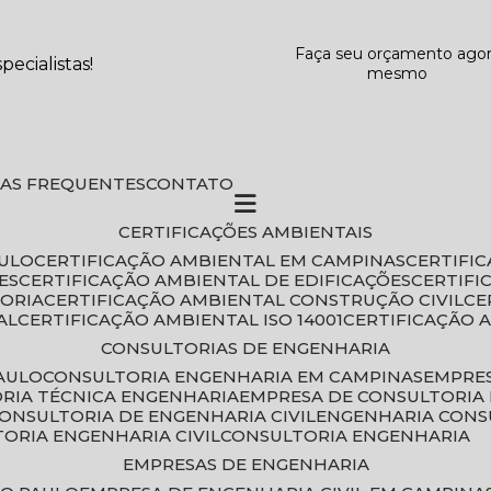
Faça seu orçamento ago
ecialistas!
mesmo
DAS FREQUENTES
CONTATO
CERTIFICAÇÕES AMBIENTAIS
AULO
CERTIFICAÇÃO AMBIENTAL EM CAMPINAS
CERTIFI
ES
CERTIFICAÇÃO AMBIENTAL DE EDIFICAÇÕES
CERTIF
TORIA
CERTIFICAÇÃO AMBIENTAL CONSTRUÇÃO CIVIL
C
AL
CERTIFICAÇÃO AMBIENTAL ISO 14001
CERTIFICAÇÃO 
CONSULTORIAS DE ENGENHARIA
PAULO
CONSULTORIA ENGENHARIA EM CAMPINAS
EMPRE
ORIA TÉCNICA ENGENHARIA
EMPRESA DE CONSULTORIA 
CONSULTORIA DE ENGENHARIA CIVIL
ENGENHARIA CONS
TORIA ENGENHARIA CIVIL
CONSULTORIA ENGENHARIA
EMPRESAS DE ENGENHARIA