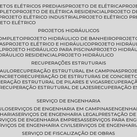
JETOS ELÉTRICOS PREDIAIS
PROJETO DE ELÉTRICA
PROJ
MPLETO
PROJETO DE ELÉTRICA RESIDENCIAL
PROJETO D
PROJETO ELÉTRICO INDUSTRIAL
PROJETO ELÉTRICO PR
JETO ELÉTRICO
PROJETOS HIDRÁULICOS
COMPLETO
PROJETO HIDRÁULICO DE BANHEIRO
PROJET
AS
PROJETO ELÉTRICO E HIDRÁULICO
PROJETO HIDRÁU
L
PROJETO HIDRÁULICO PARA PISCINA
PROJETO HIDRÁ
IDRÁULICO RESIDENCIAL
PROJETO HIDRÁULICO
RECUPERAÇÕES ESTRUTURAIS
PAULO
RECUPERAÇÃO ESTRUTURAL EM CAMPINAS
PROJ
ONCRETO
RECUPERAÇÃO DE ESTRUTURAS DE CONCRE
PERAÇÃO ESTRUTURAL DE PILARES E VIGAS
RECUPERAÇ
RECUPERAÇÃO ESTRUTURAL DE LAJES
RECUPERAÇÃO E
SERVIÇO DE ENGENHARIA
ULO
SERVIÇOS DE ENGENHARIA EM CAMPINAS
ENGENHA
NHARIA
SERVIÇOS DE ENGENHARIA LEGAL
PRESTAÇÃO DE
ERVIÇOS DE ENGENHARIA EMPRESAS
SERVIÇOS PARA EN
ERVIÇOS DE ENGENHARIA CIVIL
SERVIÇOS DE ENGENHARI
SERVIÇO DE FISCALIZAÇÃO DE OBRAS