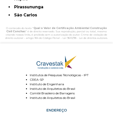
Pirassununga
São Carlos
O conteúdo do texto "
Qual o Valor de Certificação Ambiental Construção
Civil Conchas
" é de direito reservado. Sua reprodução, parcial ou total, mesmo
citando nossos links, é proibida sem a autorização do autor. Crime de violação de
direito autoral – artigo 184 do Código Penal –
Lei 9610/98 - Lei de direitos autorais
.
Institutos de Pesquisas Técnológicas - IPT
CREA-SP
Instituto de Engenharia
Instituto de Arquitetos do Brasil
Comitê Brasileiro de Barragens
Instituto de Arquitetos do Brasil
ENDEREÇO