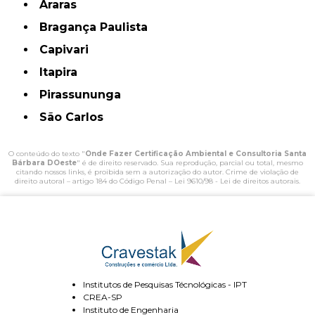
Araras
Bragança Paulista
Capivari
Itapira
Pirassununga
São Carlos
O conteúdo do texto "
Onde Fazer Certificação Ambiental e Consultoria Santa
Bárbara DOeste
" é de direito reservado. Sua reprodução, parcial ou total, mesmo
citando nossos links, é proibida sem a autorização do autor. Crime de violação de
direito autoral – artigo 184 do Código Penal –
Lei 9610/98 - Lei de direitos autorais
.
Institutos de Pesquisas Técnológicas - IPT
CREA-SP
Instituto de Engenharia