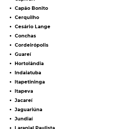
Capão Bonito
Cerquilho
Cesário Lange
Conchas
Cordeirópolis
Guareí
Hortolândia
Indaiatuba
Itapetininga
Itapeva
Jacareí
Jaguariúna
Jundiaí
Laranjal Paulista