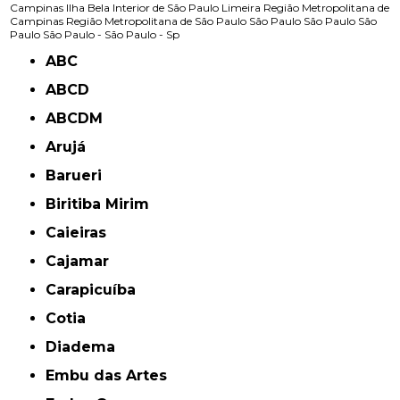
Campinas
Ilha Bela
Interior de São Paulo
Limeira
Região Metropolitana de
Campinas
Região Metropolitana de São Paulo
São Paulo
São Paulo
São
Paulo
São Paulo -
São Paulo - Sp
ABC
ABCD
ABCDM
Arujá
Barueri
Biritiba Mirim
Caieiras
Cajamar
Carapicuíba
Cotia
Diadema
Embu das Artes