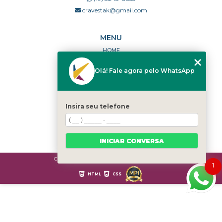
cravestak@gmail.com
MENU
HOME
QUEM SOMOS
Olá! Fale agora pelo WhatsApp
PORTFÓLIO
DÚVIDAS FREQUENTES
CONTATO
Insira seu telefone
CATEGORIAS
MAPA DO SITE
INICIAR CONVERSA
Copyright © Cravestak. (Lei 9610 de 19/02/1998)
1
HTML
CSS