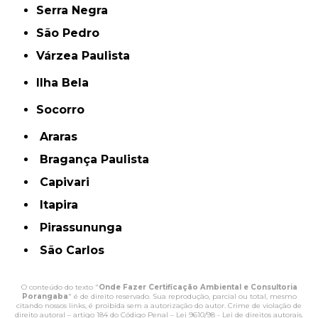
Serra Negra
São Pedro
Várzea Paulista
Ilha Bela
Socorro
Araras
Bragança Paulista
Capivari
Itapira
Pirassununga
São Carlos
O conteúdo do texto "
Onde Fazer Certificação Ambiental e Consultoria
Porangaba
" é de direito reservado. Sua reprodução, parcial ou total, mesmo
citando nossos links, é proibida sem a autorização do autor. Crime de violação de
direito autoral – artigo 184 do Código Penal –
Lei 9610/98 - Lei de direitos autorais
.