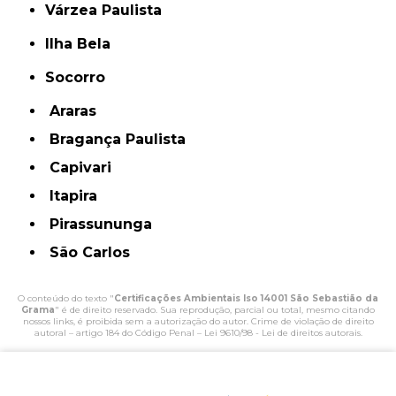
Várzea Paulista
Ilha Bela
Socorro
Araras
Bragança Paulista
Capivari
Itapira
Pirassununga
São Carlos
O conteúdo do texto "
Certificações Ambientais Iso 14001 São Sebastião da
Grama
" é de direito reservado. Sua reprodução, parcial ou total, mesmo citando
nossos links, é proibida sem a autorização do autor. Crime de violação de direito
autoral – artigo 184 do Código Penal –
Lei 9610/98 - Lei de direitos autorais
.