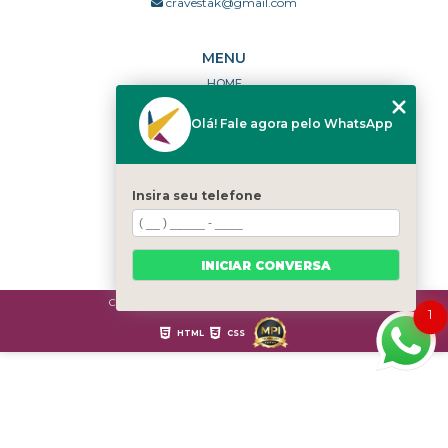
cravestak@gmail.com
MENU
HOME
QUEM SOMOS
Olá! Fale agora pelo WhatsApp
PORTFÓLIO
DÚVIDAS FREQUENTES
CONTATO
Insira seu telefone
CATEGORIAS
MAPA DO SITE
INICIAR CONVERSA
Copyright © Cravestak. (Lei 9610 de 19/02/1998)
1
HTML
CSS