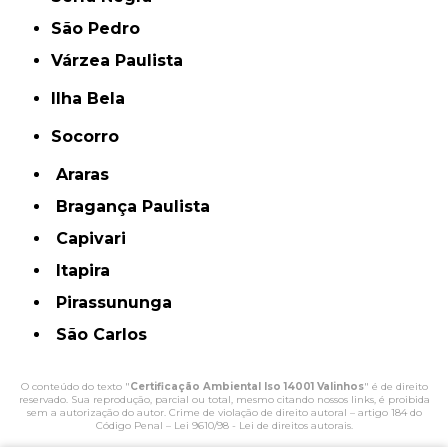
São Pedro
Várzea Paulista
Ilha Bela
Socorro
Araras
Bragança Paulista
Capivari
Itapira
Pirassununga
São Carlos
O conteúdo do texto "
Certificação Ambiental Iso 14001 Valinhos
" é de direito
reservado. Sua reprodução, parcial ou total, mesmo citando nossos links, é proibida
sem a autorização do autor. Crime de violação de direito autoral – artigo 184 do
Código Penal –
Lei 9610/98 - Lei de direitos autorais
.