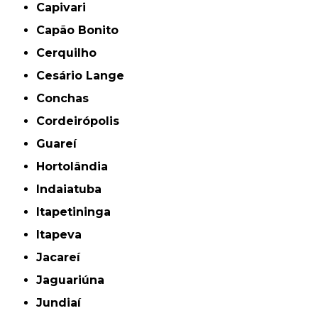
Capivari
Capão Bonito
Cerquilho
Cesário Lange
Conchas
Cordeirópolis
Guareí
Hortolândia
Indaiatuba
Itapetininga
Itapeva
Jacareí
Jaguariúna
Jundiaí