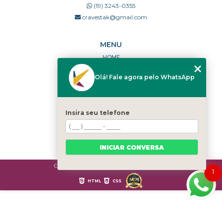
(19) 3243-0355
cravestak@gmail.com
MENU
HOME
QUEM SOMOS
Olá! Fale agora pelo WhatsApp
PORTFÓLIO
DÚVIDAS FREQUENTES
CONTATO
Insira seu telefone
CATEGORIAS
MAPA DO SITE
INICIAR CONVERSA
Copyright © Cravestak. (Lei 9610 de 19/02/1998)
1
HTML
CSS