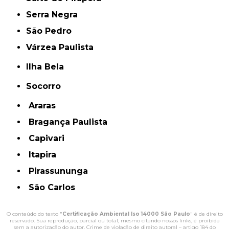
Serra Negra
São Pedro
Várzea Paulista
Ilha Bela
Socorro
Araras
Bragança Paulista
Capivari
Itapira
Pirassununga
São Carlos
O conteúdo do texto "
Certificação Ambiental Iso 14000 São Paulo
" é de direito
reservado. Sua reprodução, parcial ou total, mesmo citando nossos links, é proibida
sem a autorização do autor. Crime de violação de direito autoral – artigo 184 do