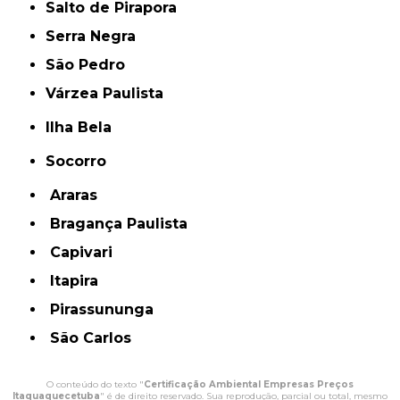
Salto de Pirapora
Serra Negra
São Pedro
Várzea Paulista
Ilha Bela
Socorro
Araras
Bragança Paulista
Capivari
Itapira
Pirassununga
São Carlos
O conteúdo do texto "
Certificação Ambiental Empresas Preços
Itaquaquecetuba
" é de direito reservado. Sua reprodução, parcial ou total, mesmo