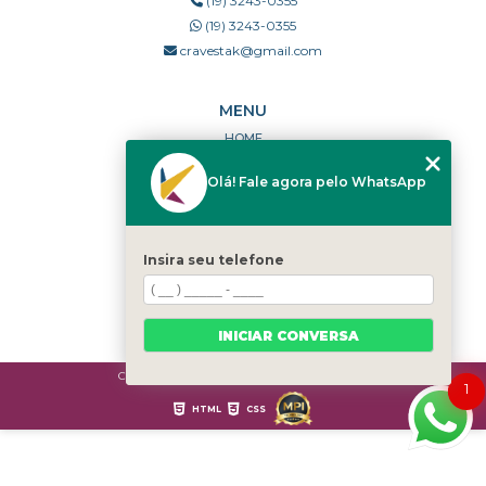
(19) 3243-0355
(19) 3243-0355
cravestak@gmail.com
MENU
HOME
QUEM SOMOS
Olá! Fale agora pelo WhatsApp
PORTFÓLIO
DÚVIDAS FREQUENTES
CONTATO
Insira seu telefone
CATEGORIAS
MAPA DO SITE
INICIAR CONVERSA
Copyright © Cravestak. (Lei 9610 de 19/02/1998)
1
HTML
CSS