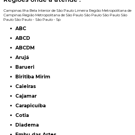
Campinas
Ilha Bela
Interior de São Paulo
Limeira
Região Metropolitana de
Campinas
Região Metropolitana de São Paulo
São Paulo
São Paulo
São
Paulo
São Paulo -
São Paulo - Sp
ABC
ABCD
ABCDM
Arujá
Barueri
Biritiba Mirim
Caieiras
Cajamar
Carapicuíba
Cotia
Diadema
Embu das Artes