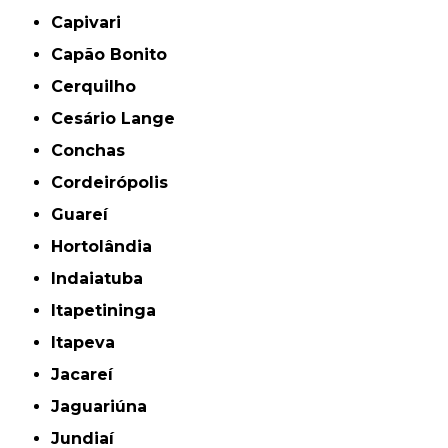
Capivari
Capão Bonito
Cerquilho
Cesário Lange
Conchas
Cordeirópolis
Guareí
Hortolândia
Indaiatuba
Itapetininga
Itapeva
Jacareí
Jaguariúna
Jundiaí