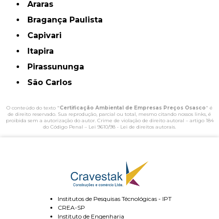
Araras
Bragança Paulista
Capivari
Itapira
Pirassununga
São Carlos
O conteúdo do texto "
Certificação Ambiental de Empresas Preços Osasco
" é
de direito reservado. Sua reprodução, parcial ou total, mesmo citando nossos links, é
proibida sem a autorização do autor. Crime de violação de direito autoral – artigo 184
do Código Penal –
Lei 9610/98 - Lei de direitos autorais
.
Institutos de Pesquisas Técnológicas - IPT
CREA-SP
Instituto de Engenharia