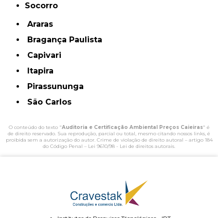
Socorro
Araras
Bragança Paulista
Capivari
Itapira
Pirassununga
São Carlos
O conteúdo do texto "
Auditoria e Certificação Ambiental Preços Caieiras
" é
de direito reservado. Sua reprodução, parcial ou total, mesmo citando nossos links, é
proibida sem a autorização do autor. Crime de violação de direito autoral – artigo 184
do Código Penal –
Lei 9610/98 - Lei de direitos autorais
.