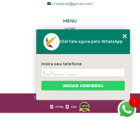
cravestak@gmail.com
MENU
HOME
QUEM SOMOS
Olá! Fale agora pelo WhatsApp
PORTFÓLIO
DÚVIDAS FREQUENTES
CONTATO
Insira seu telefone
CATEGORIAS
MAPA DO SITE
INICIAR CONVERSA
Copyright © Cravestak. (Lei 9610 de 19/02/1998)
1
HTML
CSS