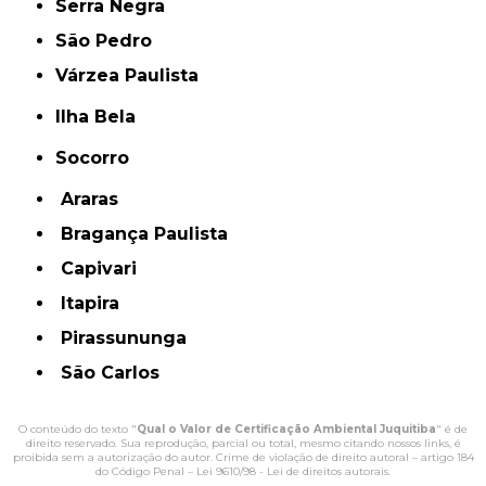
Serra Negra
São Pedro
Várzea Paulista
Ilha Bela
Socorro
Araras
Bragança Paulista
Capivari
Itapira
Pirassununga
São Carlos
O conteúdo do texto "
Qual o Valor de Certificação Ambiental Juquitiba
" é de
direito reservado. Sua reprodução, parcial ou total, mesmo citando nossos links, é
proibida sem a autorização do autor. Crime de violação de direito autoral – artigo 184
do Código Penal –
Lei 9610/98 - Lei de direitos autorais
.