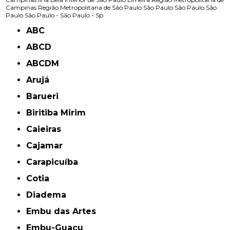
Campinas
Região Metropolitana de São Paulo
São Paulo
São Paulo
São
Paulo
São Paulo -
São Paulo - Sp
ABC
ABCD
ABCDM
Arujá
Barueri
Biritiba Mirim
Caieiras
Cajamar
Carapicuíba
Cotia
Diadema
Embu das Artes
Embu-Guaçu