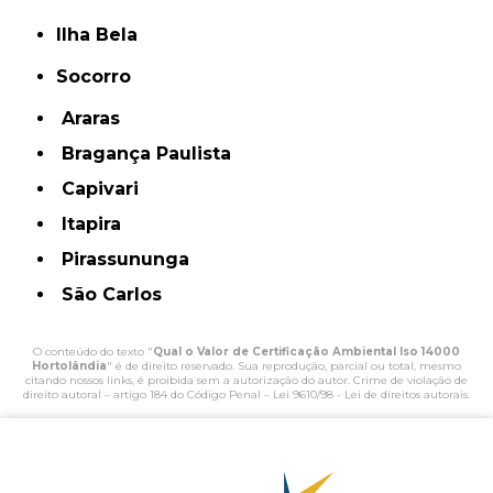
Ilha Bela
Socorro
Araras
Bragança Paulista
Capivari
Itapira
Pirassununga
São Carlos
O conteúdo do texto "
Qual o Valor de Certificação Ambiental Iso 14000
Hortolândia
" é de direito reservado. Sua reprodução, parcial ou total, mesmo
citando nossos links, é proibida sem a autorização do autor. Crime de violação de
direito autoral – artigo 184 do Código Penal –
Lei 9610/98 - Lei de direitos autorais
.