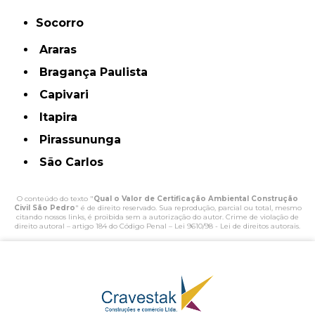
Socorro
Araras
Bragança Paulista
Capivari
Itapira
Pirassununga
São Carlos
O conteúdo do texto "
Qual o Valor de Certificação Ambiental Construção
Civil São Pedro
" é de direito reservado. Sua reprodução, parcial ou total, mesmo
citando nossos links, é proibida sem a autorização do autor. Crime de violação de
direito autoral – artigo 184 do Código Penal –
Lei 9610/98 - Lei de direitos autorais
.