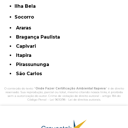
Ilha Bela
Socorro
Araras
Bragança Paulista
Capivari
Itapira
Pirassununga
São Carlos
O conteúdo do texto "
Onde Fazer Certificação Ambiental Itapeva
" é de direito
reservado. Sua reprodução, parcial ou total, mesmo citando nossos links, é proibida
sem a autorização do autor. Crime de violação de direito autoral – artigo 184 do
Código Penal –
Lei 9610/98 - Lei de direitos autorais
.