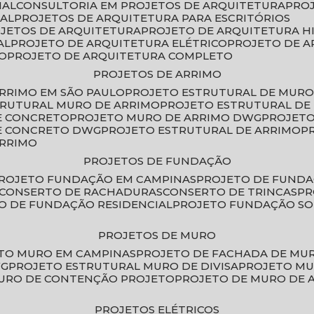
IAL
CONSULTORIA EM PROJETOS DE ARQUITETURA
PRO
IAL
PROJETOS DE ARQUITETURA PARA ESCRITÓRIOS
OJETOS DE ARQUITETURA
PROJETO DE ARQUITETURA H
AL
PROJETO DE ARQUITETURA ELÉTRICO
PROJETO DE 
VO
PROJETO DE ARQUITETURA COMPLETO
PROJETOS DE ARRIMO
ARRIMO EM SÃO PAULO
PROJETO ESTRUTURAL DE MURO
TRUTURAL MURO DE ARRIMO
PROJETO ESTRUTURAL D
E CONCRETO
PROJETO MURO DE ARRIMO DWG
PROJET
DE CONCRETO DWG
PROJETO ESTRUTURAL DE ARRIMO
ARRIMO
PROJETOS DE FUNDAÇÃO
PROJETO FUNDAÇÃO EM CAMPINAS
PROJETO DE FUND
CONSERTO DE RACHADURAS
CONSERTO DE TRINCAS
P
TO DE FUNDAÇÃO RESIDENCIAL
PROJETO FUNDAÇÃO S
PROJETOS DE MURO
ETO MURO EM CAMPINAS
PROJETO DE FACHADA DE MU
WG
PROJETO ESTRUTURAL MURO DE DIVISA
PROJETO M
MURO DE CONTENÇÃO PROJETO
PROJETO DE MURO DE 
PROJETOS ELÉTRICOS