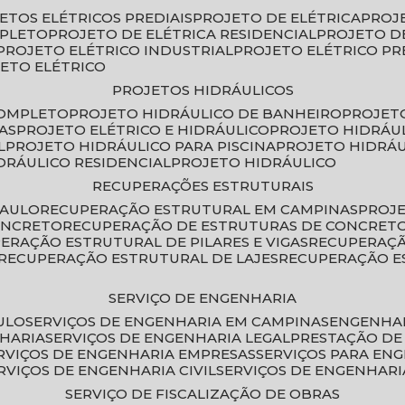
JETOS ELÉTRICOS PREDIAIS
PROJETO DE ELÉTRICA
PROJ
MPLETO
PROJETO DE ELÉTRICA RESIDENCIAL
PROJETO D
PROJETO ELÉTRICO INDUSTRIAL
PROJETO ELÉTRICO PR
JETO ELÉTRICO
PROJETOS HIDRÁULICOS
COMPLETO
PROJETO HIDRÁULICO DE BANHEIRO
PROJET
AS
PROJETO ELÉTRICO E HIDRÁULICO
PROJETO HIDRÁU
L
PROJETO HIDRÁULICO PARA PISCINA
PROJETO HIDRÁ
IDRÁULICO RESIDENCIAL
PROJETO HIDRÁULICO
RECUPERAÇÕES ESTRUTURAIS
PAULO
RECUPERAÇÃO ESTRUTURAL EM CAMPINAS
PROJ
ONCRETO
RECUPERAÇÃO DE ESTRUTURAS DE CONCRE
PERAÇÃO ESTRUTURAL DE PILARES E VIGAS
RECUPERAÇ
RECUPERAÇÃO ESTRUTURAL DE LAJES
RECUPERAÇÃO E
SERVIÇO DE ENGENHARIA
ULO
SERVIÇOS DE ENGENHARIA EM CAMPINAS
ENGENHA
NHARIA
SERVIÇOS DE ENGENHARIA LEGAL
PRESTAÇÃO DE
ERVIÇOS DE ENGENHARIA EMPRESAS
SERVIÇOS PARA EN
ERVIÇOS DE ENGENHARIA CIVIL
SERVIÇOS DE ENGENHARI
SERVIÇO DE FISCALIZAÇÃO DE OBRAS