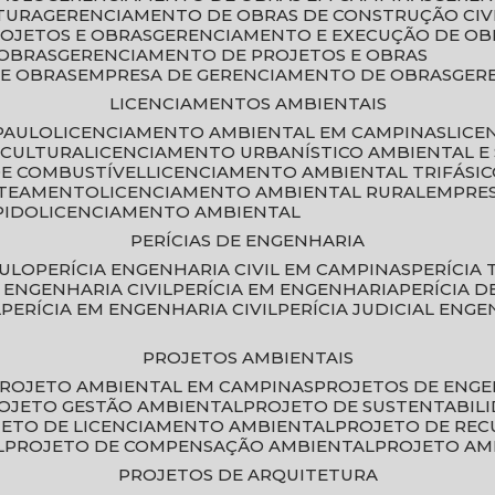
TURA
GERENCIAMENTO DE OBRAS DE CONSTRUÇÃO CIV
ROJETOS E OBRAS
GERENCIAMENTO E EXECUÇÃO DE OB
 OBRAS
GERENCIAMENTO DE PROJETOS E OBRAS
E OBRAS
EMPRESA DE GERENCIAMENTO DE OBRAS
GE
LICENCIAMENTOS AMBIENTAIS
PAULO
LICENCIAMENTO AMBIENTAL EM CAMPINAS
LIC
ICULTURA
LICENCIAMENTO URBANÍSTICO AMBIENTAL E
DE COMBUSTÍVEL
LICENCIAMENTO AMBIENTAL TRIFÁSI
OTEAMENTO
LICENCIAMENTO AMBIENTAL RURAL
EMPRE
PIDO
LICENCIAMENTO AMBIENTAL
PERÍCIAS DE ENGENHARIA
AULO
PERÍCIA ENGENHARIA CIVIL EM CAMPINAS
PERÍCIA
A ENGENHARIA CIVIL
PERÍCIA EM ENGENHARIA
PERÍCIA 
L
PERÍCIA EM ENGENHARIA CIVIL
PERÍCIA JUDICIAL ENGE
PROJETOS AMBIENTAIS
PROJETO AMBIENTAL EM CAMPINAS
PROJETOS DE ENG
ROJETO GESTÃO AMBIENTAL
PROJETO DE SUSTENTABIL
JETO DE LICENCIAMENTO AMBIENTAL
PROJETO DE RE
L
PROJETO DE COMPENSAÇÃO AMBIENTAL
PROJETO A
PROJETOS DE ARQUITETURA