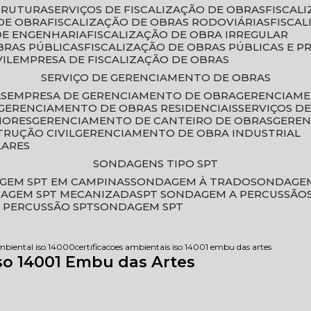
STRUTURA
SERVIÇOS DE FISCALIZAÇÃO DE OBRAS
FISCA
DE OBRA
FISCALIZAÇÃO DE OBRAS RODOVIÁRIAS
FISCA
 DE ENGENHARIA
FISCALIZAÇÃO DE OBRA IRREGULAR
BRAS PÚBLICAS
FISCALIZAÇÃO DE OBRAS PÚBLICAS E P
VIL
EMPRESA DE FISCALIZAÇÃO DE OBRAS
SERVIÇO DE GERENCIAMENTO DE OBRAS
AS
EMPRESA DE GERENCIAMENTO DE OBRA
GERENCIAM
GERENCIAMENTO DE OBRAS RESIDENCIAIS
SERVIÇOS 
IORES
GERENCIAMENTO DE CANTEIRO DE OBRAS
GERE
TRUÇÃO CIVIL
GERENCIAMENTO DE OBRA INDUSTRIAL
LARES
SONDAGENS TIPO SPT
GEM SPT EM CAMPINAS
SONDAGEM À TRADO
SONDAGEM
DAGEM SPT MECANIZADA
SPT SONDAGEM A PERCUSSÃO
 PERCUSSÃO SPT
SONDAGEM SPT
ambiental iso 14000
certificacoes ambientais iso 14001 embu das artes
Iso 14001 Embu das Artes