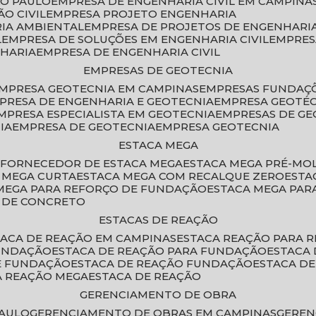
ÃO PAULO
EMPRESA DE ENGENHARIA CIVIL EM CAMPINA
O CIVIL
EMPRESA PROJETO ENGENHARIA
RIA AMBIENTAL
EMPRESA DE PROJETOS DE ENGENHARIA
L
EMPRESA DE SOLUÇÕES EM ENGENHARIA CIVIL
EMPRE
NHARIA
EMPRESA DE ENGENHARIA CIVIL
EMPRESAS DE GEOTECNIA
EMPRESA GEOTECNIA EM CAMPINAS
EMPRESAS FUNDAÇ
MPRESA DE ENGENHARIA E GEOTECNIA
EMPRESA GEOTÉ
EMPRESA ESPECIALISTA EM GEOTECNIA
EMPRESAS DE G
IA
EMPRESA DE GEOTECNIA
EMPRESA GEOTECNIA
ESTACA MEGA
O
FORNECEDOR DE ESTACA MEGA
ESTACA MEGA PRÉ-M
A MEGA CURTA
ESTACA MEGA COM RECALQUE ZERO
EST
 MEGA PARA REFORÇO DE FUNDAÇÃO
ESTACA MEGA PAR
A DE CONCRETO
ESTACAS DE REAÇÃO
STACA DE REAÇÃO EM CAMPINAS
ESTACA REAÇÃO PARA 
FUNDAÇÃO
ESTACA DE REAÇÃO PARA FUNDAÇÃO
ESTACA
DE FUNDAÇÃO
ESTACA DE REAÇÃO FUNDAÇÃO
ESTACA D
A REAÇÃO MEGA
ESTACA DE REAÇÃO
GERENCIAMENTO DE OBRA
PAULO
GERENCIAMENTO DE OBRAS EM CAMPINAS
GERE