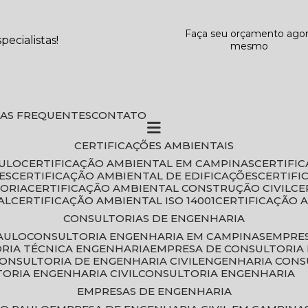
Faça seu orçamento ago
ecialistas!
mesmo
DAS FREQUENTES
CONTATO
CERTIFICAÇÕES AMBIENTAIS
AULO
CERTIFICAÇÃO AMBIENTAL EM CAMPINAS
CERTIFI
ES
CERTIFICAÇÃO AMBIENTAL DE EDIFICAÇÕES
CERTIF
TORIA
CERTIFICAÇÃO AMBIENTAL CONSTRUÇÃO CIVIL
C
AL
CERTIFICAÇÃO AMBIENTAL ISO 14001
CERTIFICAÇÃO 
CONSULTORIAS DE ENGENHARIA
PAULO
CONSULTORIA ENGENHARIA EM CAMPINAS
EMPRE
ORIA TÉCNICA ENGENHARIA
EMPRESA DE CONSULTORIA 
CONSULTORIA DE ENGENHARIA CIVIL
ENGENHARIA CONS
TORIA ENGENHARIA CIVIL
CONSULTORIA ENGENHARIA
EMPRESAS DE ENGENHARIA