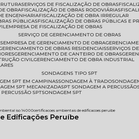
STRUTURA
SERVIÇOS DE FISCALIZAÇÃO DE OBRAS
FISCA
DE OBRA
FISCALIZAÇÃO DE OBRAS RODOVIÁRIAS
FISCA
 DE ENGENHARIA
FISCALIZAÇÃO DE OBRA IRREGULAR
BRAS PÚBLICAS
FISCALIZAÇÃO DE OBRAS PÚBLICAS E P
VIL
EMPRESA DE FISCALIZAÇÃO DE OBRAS
SERVIÇO DE GERENCIAMENTO DE OBRAS
AS
EMPRESA DE GERENCIAMENTO DE OBRA
GERENCIAM
GERENCIAMENTO DE OBRAS RESIDENCIAIS
SERVIÇOS 
IORES
GERENCIAMENTO DE CANTEIRO DE OBRAS
GERE
TRUÇÃO CIVIL
GERENCIAMENTO DE OBRA INDUSTRIAL
LARES
SONDAGENS TIPO SPT
GEM SPT EM CAMPINAS
SONDAGEM À TRADO
SONDAGEM
DAGEM SPT MECANIZADA
SPT SONDAGEM A PERCUSSÃO
 PERCUSSÃO SPT
SONDAGEM SPT
ambiental iso 14000
certificacoes ambientais de edificacoes peruibe
de Edificações Peruíbe