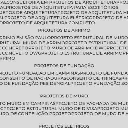
IAL
CONSULTORIA EM PROJETOS DE ARQUITETURA
PRO
IAL
PROJETOS DE ARQUITETURA PARA ESCRITÓRIOS
OJETOS DE ARQUITETURA
PROJETO DE ARQUITETURA H
AL
PROJETO DE ARQUITETURA ELÉTRICO
PROJETO DE 
VO
PROJETO DE ARQUITETURA COMPLETO
PROJETOS DE ARRIMO
ARRIMO EM SÃO PAULO
PROJETO ESTRUTURAL DE MURO
TRUTURAL MURO DE ARRIMO
PROJETO ESTRUTURAL D
E CONCRETO
PROJETO MURO DE ARRIMO DWG
PROJET
DE CONCRETO DWG
PROJETO ESTRUTURAL DE ARRIMO
ARRIMO
PROJETOS DE FUNDAÇÃO
PROJETO FUNDAÇÃO EM CAMPINAS
PROJETO DE FUND
CONSERTO DE RACHADURAS
CONSERTO DE TRINCAS
P
TO DE FUNDAÇÃO RESIDENCIAL
PROJETO FUNDAÇÃO S
PROJETOS DE MURO
ETO MURO EM CAMPINAS
PROJETO DE FACHADA DE MU
WG
PROJETO ESTRUTURAL MURO DE DIVISA
PROJETO M
MURO DE CONTENÇÃO PROJETO
PROJETO DE MURO DE 
PROJETOS ELÉTRICOS