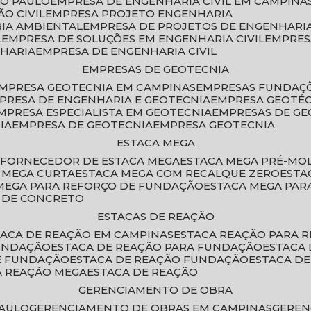
ÃO PAULO
EMPRESA DE ENGENHARIA CIVIL EM CAMPINA
O CIVIL
EMPRESA PROJETO ENGENHARIA
RIA AMBIENTAL
EMPRESA DE PROJETOS DE ENGENHARIA
L
EMPRESA DE SOLUÇÕES EM ENGENHARIA CIVIL
EMPRE
NHARIA
EMPRESA DE ENGENHARIA CIVIL
EMPRESAS DE GEOTECNIA
EMPRESA GEOTECNIA EM CAMPINAS
EMPRESAS FUNDAÇ
MPRESA DE ENGENHARIA E GEOTECNIA
EMPRESA GEOTÉ
EMPRESA ESPECIALISTA EM GEOTECNIA
EMPRESAS DE G
IA
EMPRESA DE GEOTECNIA
EMPRESA GEOTECNIA
ESTACA MEGA
O
FORNECEDOR DE ESTACA MEGA
ESTACA MEGA PRÉ-M
A MEGA CURTA
ESTACA MEGA COM RECALQUE ZERO
EST
 MEGA PARA REFORÇO DE FUNDAÇÃO
ESTACA MEGA PAR
A DE CONCRETO
ESTACAS DE REAÇÃO
STACA DE REAÇÃO EM CAMPINAS
ESTACA REAÇÃO PARA 
FUNDAÇÃO
ESTACA DE REAÇÃO PARA FUNDAÇÃO
ESTACA
DE FUNDAÇÃO
ESTACA DE REAÇÃO FUNDAÇÃO
ESTACA D
A REAÇÃO MEGA
ESTACA DE REAÇÃO
GERENCIAMENTO DE OBRA
PAULO
GERENCIAMENTO DE OBRAS EM CAMPINAS
GERE