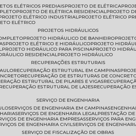
JETOS ELÉTRICOS PREDIAIS
PROJETO DE ELÉTRICA
PROJ
MPLETO
PROJETO DE ELÉTRICA RESIDENCIAL
PROJETO D
PROJETO ELÉTRICO INDUSTRIAL
PROJETO ELÉTRICO PR
JETO ELÉTRICO
PROJETOS HIDRÁULICOS
COMPLETO
PROJETO HIDRÁULICO DE BANHEIRO
PROJET
AS
PROJETO ELÉTRICO E HIDRÁULICO
PROJETO HIDRÁU
L
PROJETO HIDRÁULICO PARA PISCINA
PROJETO HIDRÁ
IDRÁULICO RESIDENCIAL
PROJETO HIDRÁULICO
RECUPERAÇÕES ESTRUTURAIS
PAULO
RECUPERAÇÃO ESTRUTURAL EM CAMPINAS
PROJ
ONCRETO
RECUPERAÇÃO DE ESTRUTURAS DE CONCRE
PERAÇÃO ESTRUTURAL DE PILARES E VIGAS
RECUPERAÇ
RECUPERAÇÃO ESTRUTURAL DE LAJES
RECUPERAÇÃO E
SERVIÇO DE ENGENHARIA
ULO
SERVIÇOS DE ENGENHARIA EM CAMPINAS
ENGENHA
NHARIA
SERVIÇOS DE ENGENHARIA LEGAL
PRESTAÇÃO DE
ERVIÇOS DE ENGENHARIA EMPRESAS
SERVIÇOS PARA EN
ERVIÇOS DE ENGENHARIA CIVIL
SERVIÇOS DE ENGENHARI
SERVIÇO DE FISCALIZAÇÃO DE OBRAS