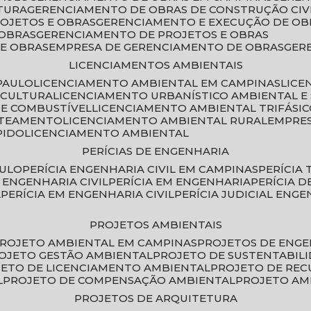
TURA
GERENCIAMENTO DE OBRAS DE CONSTRUÇÃO CIV
ROJETOS E OBRAS
GERENCIAMENTO E EXECUÇÃO DE OB
 OBRAS
GERENCIAMENTO DE PROJETOS E OBRAS
E OBRAS
EMPRESA DE GERENCIAMENTO DE OBRAS
GE
LICENCIAMENTOS AMBIENTAIS
PAULO
LICENCIAMENTO AMBIENTAL EM CAMPINAS
LIC
ICULTURA
LICENCIAMENTO URBANÍSTICO AMBIENTAL E
DE COMBUSTÍVEL
LICENCIAMENTO AMBIENTAL TRIFÁSI
OTEAMENTO
LICENCIAMENTO AMBIENTAL RURAL
EMPRE
PIDO
LICENCIAMENTO AMBIENTAL
PERÍCIAS DE ENGENHARIA
AULO
PERÍCIA ENGENHARIA CIVIL EM CAMPINAS
PERÍCIA
A ENGENHARIA CIVIL
PERÍCIA EM ENGENHARIA
PERÍCIA 
L
PERÍCIA EM ENGENHARIA CIVIL
PERÍCIA JUDICIAL ENGE
PROJETOS AMBIENTAIS
PROJETO AMBIENTAL EM CAMPINAS
PROJETOS DE ENG
ROJETO GESTÃO AMBIENTAL
PROJETO DE SUSTENTABIL
JETO DE LICENCIAMENTO AMBIENTAL
PROJETO DE RE
L
PROJETO DE COMPENSAÇÃO AMBIENTAL
PROJETO A
PROJETOS DE ARQUITETURA