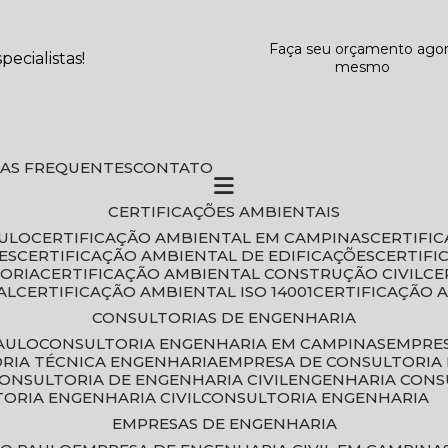
Faça seu orçamento ago
ecialistas!
mesmo
DAS FREQUENTES
CONTATO
CERTIFICAÇÕES AMBIENTAIS
AULO
CERTIFICAÇÃO AMBIENTAL EM CAMPINAS
CERTIFI
ES
CERTIFICAÇÃO AMBIENTAL DE EDIFICAÇÕES
CERTIF
TORIA
CERTIFICAÇÃO AMBIENTAL CONSTRUÇÃO CIVIL
C
AL
CERTIFICAÇÃO AMBIENTAL ISO 14001
CERTIFICAÇÃO 
CONSULTORIAS DE ENGENHARIA
PAULO
CONSULTORIA ENGENHARIA EM CAMPINAS
EMPRE
ORIA TÉCNICA ENGENHARIA
EMPRESA DE CONSULTORIA 
CONSULTORIA DE ENGENHARIA CIVIL
ENGENHARIA CONS
TORIA ENGENHARIA CIVIL
CONSULTORIA ENGENHARIA
EMPRESAS DE ENGENHARIA