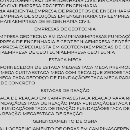
ÃO PAULO
EMPRESA DE ENGENHARIA CIVIL EM CAMPINA
O CIVIL
EMPRESA PROJETO ENGENHARIA
RIA AMBIENTAL
EMPRESA DE PROJETOS DE ENGENHARIA
L
EMPRESA DE SOLUÇÕES EM ENGENHARIA CIVIL
EMPRE
NHARIA
EMPRESA DE ENGENHARIA CIVIL
EMPRESAS DE GEOTECNIA
EMPRESA GEOTECNIA EM CAMPINAS
EMPRESAS FUNDAÇ
MPRESA DE ENGENHARIA E GEOTECNIA
EMPRESA GEOTÉ
EMPRESA ESPECIALISTA EM GEOTECNIA
EMPRESAS DE G
IA
EMPRESA DE GEOTECNIA
EMPRESA GEOTECNIA
ESTACA MEGA
O
FORNECEDOR DE ESTACA MEGA
ESTACA MEGA PRÉ-M
A MEGA CURTA
ESTACA MEGA COM RECALQUE ZERO
EST
 MEGA PARA REFORÇO DE FUNDAÇÃO
ESTACA MEGA PAR
A DE CONCRETO
ESTACAS DE REAÇÃO
STACA DE REAÇÃO EM CAMPINAS
ESTACA REAÇÃO PARA 
FUNDAÇÃO
ESTACA DE REAÇÃO PARA FUNDAÇÃO
ESTACA
DE FUNDAÇÃO
ESTACA DE REAÇÃO FUNDAÇÃO
ESTACA D
A REAÇÃO MEGA
ESTACA DE REAÇÃO
GERENCIAMENTO DE OBRA
PAULO
GERENCIAMENTO DE OBRAS EM CAMPINAS
GERE