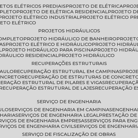
JETOS ELÉTRICOS PREDIAIS
PROJETO DE ELÉTRICA
PROJ
MPLETO
PROJETO DE ELÉTRICA RESIDENCIAL
PROJETO D
PROJETO ELÉTRICO INDUSTRIAL
PROJETO ELÉTRICO PR
JETO ELÉTRICO
PROJETOS HIDRÁULICOS
COMPLETO
PROJETO HIDRÁULICO DE BANHEIRO
PROJET
AS
PROJETO ELÉTRICO E HIDRÁULICO
PROJETO HIDRÁU
L
PROJETO HIDRÁULICO PARA PISCINA
PROJETO HIDRÁ
IDRÁULICO RESIDENCIAL
PROJETO HIDRÁULICO
RECUPERAÇÕES ESTRUTURAIS
PAULO
RECUPERAÇÃO ESTRUTURAL EM CAMPINAS
PROJ
ONCRETO
RECUPERAÇÃO DE ESTRUTURAS DE CONCRE
PERAÇÃO ESTRUTURAL DE PILARES E VIGAS
RECUPERAÇ
RECUPERAÇÃO ESTRUTURAL DE LAJES
RECUPERAÇÃO E
SERVIÇO DE ENGENHARIA
ULO
SERVIÇOS DE ENGENHARIA EM CAMPINAS
ENGENHA
NHARIA
SERVIÇOS DE ENGENHARIA LEGAL
PRESTAÇÃO DE
ERVIÇOS DE ENGENHARIA EMPRESAS
SERVIÇOS PARA EN
ERVIÇOS DE ENGENHARIA CIVIL
SERVIÇOS DE ENGENHARI
SERVIÇO DE FISCALIZAÇÃO DE OBRAS