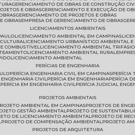
TURA
GERENCIAMENTO DE OBRAS DE CONSTRUÇÃO CIV
ROJETOS E OBRAS
GERENCIAMENTO E EXECUÇÃO DE OB
 OBRAS
GERENCIAMENTO DE PROJETOS E OBRAS
E OBRAS
EMPRESA DE GERENCIAMENTO DE OBRAS
GE
LICENCIAMENTOS AMBIENTAIS
PAULO
LICENCIAMENTO AMBIENTAL EM CAMPINAS
LIC
ICULTURA
LICENCIAMENTO URBANÍSTICO AMBIENTAL E
DE COMBUSTÍVEL
LICENCIAMENTO AMBIENTAL TRIFÁSI
OTEAMENTO
LICENCIAMENTO AMBIENTAL RURAL
EMPRE
PIDO
LICENCIAMENTO AMBIENTAL
PERÍCIAS DE ENGENHARIA
AULO
PERÍCIA ENGENHARIA CIVIL EM CAMPINAS
PERÍCIA
A ENGENHARIA CIVIL
PERÍCIA EM ENGENHARIA
PERÍCIA 
L
PERÍCIA EM ENGENHARIA CIVIL
PERÍCIA JUDICIAL ENGE
PROJETOS AMBIENTAIS
PROJETO AMBIENTAL EM CAMPINAS
PROJETOS DE ENG
ROJETO GESTÃO AMBIENTAL
PROJETO DE SUSTENTABIL
JETO DE LICENCIAMENTO AMBIENTAL
PROJETO DE RE
L
PROJETO DE COMPENSAÇÃO AMBIENTAL
PROJETO A
PROJETOS DE ARQUITETURA