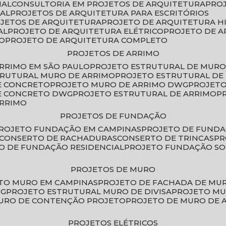
IAL
CONSULTORIA EM PROJETOS DE ARQUITETURA
PRO
IAL
PROJETOS DE ARQUITETURA PARA ESCRITÓRIOS
OJETOS DE ARQUITETURA
PROJETO DE ARQUITETURA H
AL
PROJETO DE ARQUITETURA ELÉTRICO
PROJETO DE 
VO
PROJETO DE ARQUITETURA COMPLETO
PROJETOS DE ARRIMO
ARRIMO EM SÃO PAULO
PROJETO ESTRUTURAL DE MURO
TRUTURAL MURO DE ARRIMO
PROJETO ESTRUTURAL D
E CONCRETO
PROJETO MURO DE ARRIMO DWG
PROJET
DE CONCRETO DWG
PROJETO ESTRUTURAL DE ARRIMO
ARRIMO
PROJETOS DE FUNDAÇÃO
PROJETO FUNDAÇÃO EM CAMPINAS
PROJETO DE FUND
CONSERTO DE RACHADURAS
CONSERTO DE TRINCAS
P
TO DE FUNDAÇÃO RESIDENCIAL
PROJETO FUNDAÇÃO S
PROJETOS DE MURO
ETO MURO EM CAMPINAS
PROJETO DE FACHADA DE MU
WG
PROJETO ESTRUTURAL MURO DE DIVISA
PROJETO M
MURO DE CONTENÇÃO PROJETO
PROJETO DE MURO DE 
PROJETOS ELÉTRICOS