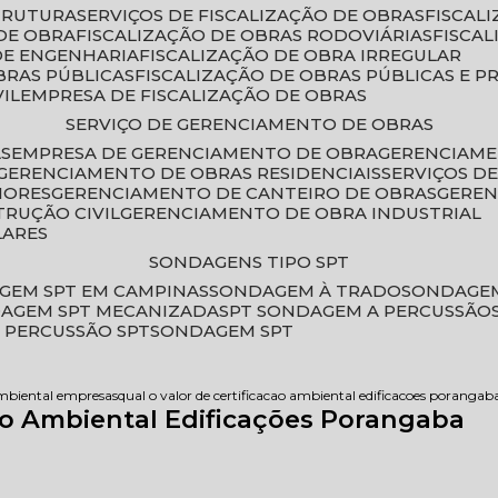
STRUTURA
SERVIÇOS DE FISCALIZAÇÃO DE OBRAS
FISCA
DE OBRA
FISCALIZAÇÃO DE OBRAS RODOVIÁRIAS
FISCA
 DE ENGENHARIA
FISCALIZAÇÃO DE OBRA IRREGULAR
BRAS PÚBLICAS
FISCALIZAÇÃO DE OBRAS PÚBLICAS E P
VIL
EMPRESA DE FISCALIZAÇÃO DE OBRAS
SERVIÇO DE GERENCIAMENTO DE OBRAS
AS
EMPRESA DE GERENCIAMENTO DE OBRA
GERENCIAM
GERENCIAMENTO DE OBRAS RESIDENCIAIS
SERVIÇOS 
IORES
GERENCIAMENTO DE CANTEIRO DE OBRAS
GERE
TRUÇÃO CIVIL
GERENCIAMENTO DE OBRA INDUSTRIAL
LARES
SONDAGENS TIPO SPT
GEM SPT EM CAMPINAS
SONDAGEM À TRADO
SONDAGEM
DAGEM SPT MECANIZADA
SPT SONDAGEM A PERCUSSÃO
 PERCUSSÃO SPT
SONDAGEM SPT
ambiental empresas
qual o valor de certificacao ambiental edificacoes porangab
ção Ambiental Edificações Porangaba