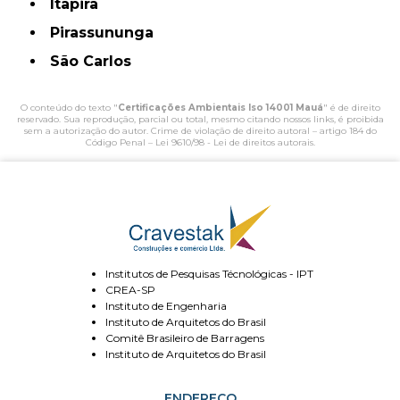
Itapira
Pirassununga
São Carlos
O conteúdo do texto "
Certificações Ambientais Iso 14001 Mauá
" é de direito
reservado. Sua reprodução, parcial ou total, mesmo citando nossos links, é proibida
sem a autorização do autor. Crime de violação de direito autoral – artigo 184 do
Código Penal –
Lei 9610/98 - Lei de direitos autorais
.
Institutos de Pesquisas Técnológicas - IPT
CREA-SP
Instituto de Engenharia
Instituto de Arquitetos do Brasil
Comitê Brasileiro de Barragens
Instituto de Arquitetos do Brasil
ENDEREÇO