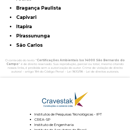
Bragança Paulista
Capivari
Itapira
Pirassununga
São Carlos
O conteúdo do texto "
Certificações Ambientais Iso 14000 São Bernardo do
Campo
" é de direito reservado. Sua reprodução, parcial ou total, mesmo citando
nossos links, é proibida sem a autorização do autor. Crime de violação de direito
autoral – artigo 184 do Código Penal –
Lei 9610/98 - Lei de direitos autorais
.
Institutos de Pesquisas Técnológicas - IPT
CREA-SP
Instituto de Engenharia
Instituto de Arquitetos do Brasil