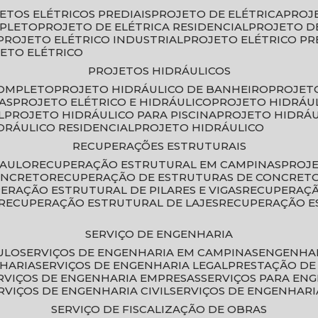
JETOS ELÉTRICOS PREDIAIS
PROJETO DE ELÉTRICA
PROJ
MPLETO
PROJETO DE ELÉTRICA RESIDENCIAL
PROJETO D
PROJETO ELÉTRICO INDUSTRIAL
PROJETO ELÉTRICO PR
JETO ELÉTRICO
PROJETOS HIDRÁULICOS
COMPLETO
PROJETO HIDRÁULICO DE BANHEIRO
PROJET
AS
PROJETO ELÉTRICO E HIDRÁULICO
PROJETO HIDRÁU
L
PROJETO HIDRÁULICO PARA PISCINA
PROJETO HIDRÁ
IDRÁULICO RESIDENCIAL
PROJETO HIDRÁULICO
RECUPERAÇÕES ESTRUTURAIS
PAULO
RECUPERAÇÃO ESTRUTURAL EM CAMPINAS
PROJ
ONCRETO
RECUPERAÇÃO DE ESTRUTURAS DE CONCRE
PERAÇÃO ESTRUTURAL DE PILARES E VIGAS
RECUPERAÇ
RECUPERAÇÃO ESTRUTURAL DE LAJES
RECUPERAÇÃO E
SERVIÇO DE ENGENHARIA
ULO
SERVIÇOS DE ENGENHARIA EM CAMPINAS
ENGENHA
NHARIA
SERVIÇOS DE ENGENHARIA LEGAL
PRESTAÇÃO DE
ERVIÇOS DE ENGENHARIA EMPRESAS
SERVIÇOS PARA EN
ERVIÇOS DE ENGENHARIA CIVIL
SERVIÇOS DE ENGENHARI
SERVIÇO DE FISCALIZAÇÃO DE OBRAS