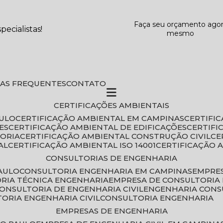
Faça seu orçamento ago
ecialistas!
mesmo
DAS FREQUENTES
CONTATO
CERTIFICAÇÕES AMBIENTAIS
AULO
CERTIFICAÇÃO AMBIENTAL EM CAMPINAS
CERTIFI
ES
CERTIFICAÇÃO AMBIENTAL DE EDIFICAÇÕES
CERTIF
TORIA
CERTIFICAÇÃO AMBIENTAL CONSTRUÇÃO CIVIL
C
AL
CERTIFICAÇÃO AMBIENTAL ISO 14001
CERTIFICAÇÃO 
CONSULTORIAS DE ENGENHARIA
PAULO
CONSULTORIA ENGENHARIA EM CAMPINAS
EMPRE
ORIA TÉCNICA ENGENHARIA
EMPRESA DE CONSULTORIA 
CONSULTORIA DE ENGENHARIA CIVIL
ENGENHARIA CONS
TORIA ENGENHARIA CIVIL
CONSULTORIA ENGENHARIA
EMPRESAS DE ENGENHARIA