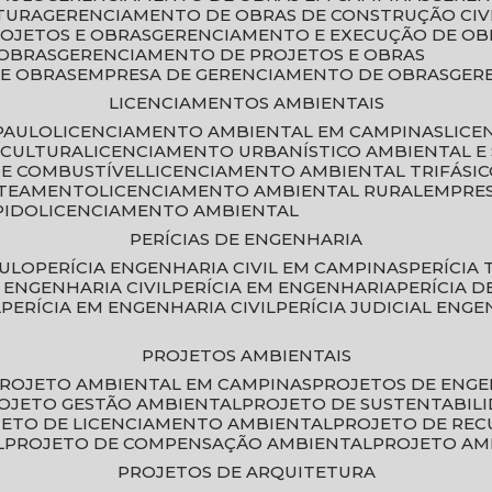
TURA
GERENCIAMENTO DE OBRAS DE CONSTRUÇÃO CIV
ROJETOS E OBRAS
GERENCIAMENTO E EXECUÇÃO DE OB
 OBRAS
GERENCIAMENTO DE PROJETOS E OBRAS
E OBRAS
EMPRESA DE GERENCIAMENTO DE OBRAS
GE
LICENCIAMENTOS AMBIENTAIS
PAULO
LICENCIAMENTO AMBIENTAL EM CAMPINAS
LIC
ICULTURA
LICENCIAMENTO URBANÍSTICO AMBIENTAL E
DE COMBUSTÍVEL
LICENCIAMENTO AMBIENTAL TRIFÁSI
OTEAMENTO
LICENCIAMENTO AMBIENTAL RURAL
EMPRE
PIDO
LICENCIAMENTO AMBIENTAL
PERÍCIAS DE ENGENHARIA
AULO
PERÍCIA ENGENHARIA CIVIL EM CAMPINAS
PERÍCIA
A ENGENHARIA CIVIL
PERÍCIA EM ENGENHARIA
PERÍCIA 
L
PERÍCIA EM ENGENHARIA CIVIL
PERÍCIA JUDICIAL ENGE
PROJETOS AMBIENTAIS
PROJETO AMBIENTAL EM CAMPINAS
PROJETOS DE ENG
ROJETO GESTÃO AMBIENTAL
PROJETO DE SUSTENTABIL
JETO DE LICENCIAMENTO AMBIENTAL
PROJETO DE RE
L
PROJETO DE COMPENSAÇÃO AMBIENTAL
PROJETO A
PROJETOS DE ARQUITETURA