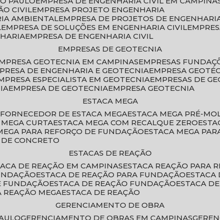
ÃO PAULO
EMPRESA DE ENGENHARIA CIVIL EM CAMPINA
O CIVIL
EMPRESA PROJETO ENGENHARIA
RIA AMBIENTAL
EMPRESA DE PROJETOS DE ENGENHARIA
L
EMPRESA DE SOLUÇÕES EM ENGENHARIA CIVIL
EMPRE
NHARIA
EMPRESA DE ENGENHARIA CIVIL
EMPRESAS DE GEOTECNIA
EMPRESA GEOTECNIA EM CAMPINAS
EMPRESAS FUNDAÇ
MPRESA DE ENGENHARIA E GEOTECNIA
EMPRESA GEOTÉ
EMPRESA ESPECIALISTA EM GEOTECNIA
EMPRESAS DE G
IA
EMPRESA DE GEOTECNIA
EMPRESA GEOTECNIA
ESTACA MEGA
O
FORNECEDOR DE ESTACA MEGA
ESTACA MEGA PRÉ-M
A MEGA CURTA
ESTACA MEGA COM RECALQUE ZERO
EST
 MEGA PARA REFORÇO DE FUNDAÇÃO
ESTACA MEGA PAR
A DE CONCRETO
ESTACAS DE REAÇÃO
STACA DE REAÇÃO EM CAMPINAS
ESTACA REAÇÃO PARA 
FUNDAÇÃO
ESTACA DE REAÇÃO PARA FUNDAÇÃO
ESTACA
DE FUNDAÇÃO
ESTACA DE REAÇÃO FUNDAÇÃO
ESTACA D
A REAÇÃO MEGA
ESTACA DE REAÇÃO
GERENCIAMENTO DE OBRA
PAULO
GERENCIAMENTO DE OBRAS EM CAMPINAS
GERE