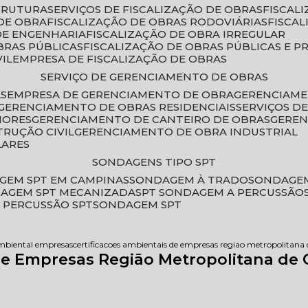
STRUTURA
SERVIÇOS DE FISCALIZAÇÃO DE OBRAS
FISCA
DE OBRA
FISCALIZAÇÃO DE OBRAS RODOVIÁRIAS
FISCA
 DE ENGENHARIA
FISCALIZAÇÃO DE OBRA IRREGULAR
BRAS PÚBLICAS
FISCALIZAÇÃO DE OBRAS PÚBLICAS E P
VIL
EMPRESA DE FISCALIZAÇÃO DE OBRAS
SERVIÇO DE GERENCIAMENTO DE OBRAS
AS
EMPRESA DE GERENCIAMENTO DE OBRA
GERENCIAM
GERENCIAMENTO DE OBRAS RESIDENCIAIS
SERVIÇOS 
IORES
GERENCIAMENTO DE CANTEIRO DE OBRAS
GERE
TRUÇÃO CIVIL
GERENCIAMENTO DE OBRA INDUSTRIAL
LARES
SONDAGENS TIPO SPT
GEM SPT EM CAMPINAS
SONDAGEM À TRADO
SONDAGEM
DAGEM SPT MECANIZADA
SPT SONDAGEM A PERCUSSÃO
 PERCUSSÃO SPT
SONDAGEM SPT
ambiental empresas
certificacoes ambientais de empresas regiao metropolitana
 de Empresas Região Metropolitana de