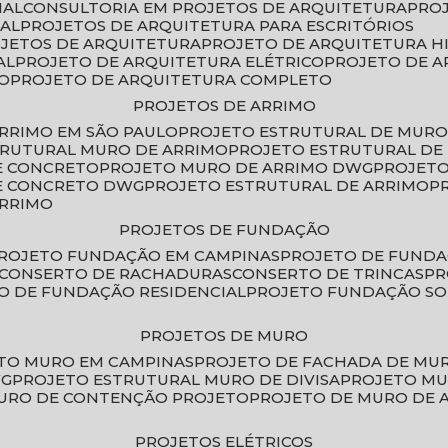
IAL
CONSULTORIA EM PROJETOS DE ARQUITETURA
PRO
IAL
PROJETOS DE ARQUITETURA PARA ESCRITÓRIOS
OJETOS DE ARQUITETURA
PROJETO DE ARQUITETURA H
AL
PROJETO DE ARQUITETURA ELÉTRICO
PROJETO DE 
VO
PROJETO DE ARQUITETURA COMPLETO
PROJETOS DE ARRIMO
ARRIMO EM SÃO PAULO
PROJETO ESTRUTURAL DE MURO
TRUTURAL MURO DE ARRIMO
PROJETO ESTRUTURAL D
E CONCRETO
PROJETO MURO DE ARRIMO DWG
PROJET
DE CONCRETO DWG
PROJETO ESTRUTURAL DE ARRIMO
ARRIMO
PROJETOS DE FUNDAÇÃO
PROJETO FUNDAÇÃO EM CAMPINAS
PROJETO DE FUND
CONSERTO DE RACHADURAS
CONSERTO DE TRINCAS
P
TO DE FUNDAÇÃO RESIDENCIAL
PROJETO FUNDAÇÃO S
PROJETOS DE MURO
ETO MURO EM CAMPINAS
PROJETO DE FACHADA DE MU
WG
PROJETO ESTRUTURAL MURO DE DIVISA
PROJETO M
MURO DE CONTENÇÃO PROJETO
PROJETO DE MURO DE 
PROJETOS ELÉTRICOS