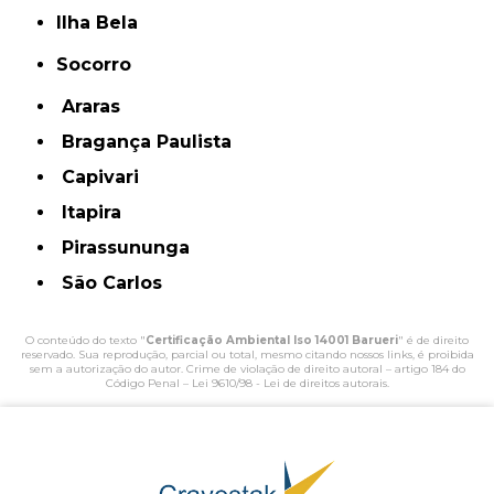
Ilha Bela
Socorro
Araras
Bragança Paulista
Capivari
Itapira
Pirassununga
São Carlos
O conteúdo do texto "
Certificação Ambiental Iso 14001 Barueri
" é de direito
reservado. Sua reprodução, parcial ou total, mesmo citando nossos links, é proibida
sem a autorização do autor. Crime de violação de direito autoral – artigo 184 do
Código Penal –
Lei 9610/98 - Lei de direitos autorais
.