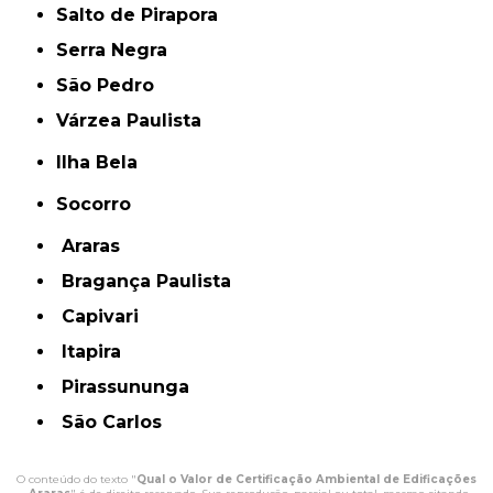
Salto de Pirapora
Serra Negra
São Pedro
Várzea Paulista
Ilha Bela
Socorro
Araras
Bragança Paulista
Capivari
Itapira
Pirassununga
São Carlos
O conteúdo do texto "
Qual o Valor de Certificação Ambiental de Edificações