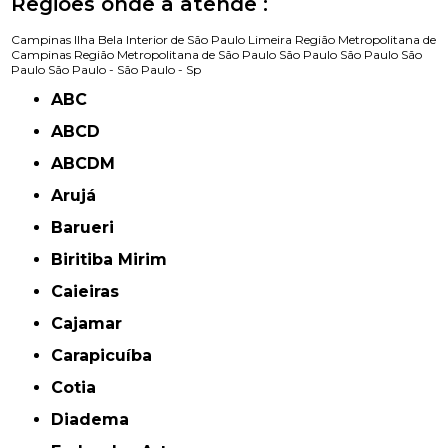
Regiões onde a atende :
Campinas
Ilha Bela
Interior de São Paulo
Limeira
Região Metropolitana de
Campinas
Região Metropolitana de São Paulo
São Paulo
São Paulo
São
Paulo
São Paulo -
São Paulo - Sp
ABC
ABCD
ABCDM
Arujá
Barueri
Biritiba Mirim
Caieiras
Cajamar
Carapicuíba
Cotia
Diadema