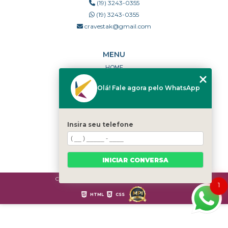
(19) 3243-0355
(19) 3243-0355
cravestak@gmail.com
MENU
HOME
QUEM SOMOS
Olá! Fale agora pelo WhatsApp
PORTFÓLIO
DÚVIDAS FREQUENTES
CONTATO
Insira seu telefone
CATEGORIAS
MAPA DO SITE
INICIAR CONVERSA
Copyright © Cravestak. (Lei 9610 de 19/02/1998)
1
HTML
CSS