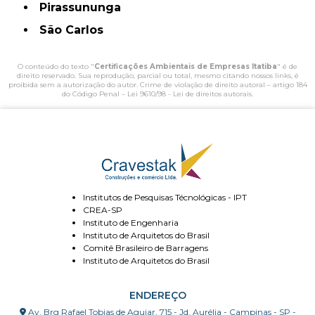
Pirassununga
São Carlos
O conteúdo do texto "
Certificações Ambientais de Empresas Itatiba
" é de
direito reservado. Sua reprodução, parcial ou total, mesmo citando nossos links, é
proibida sem a autorização do autor. Crime de violação de direito autoral – artigo 184
do Código Penal –
Lei 9610/98 - Lei de direitos autorais
.
Institutos de Pesquisas Técnológicas - IPT
CREA-SP
Instituto de Engenharia
Instituto de Arquitetos do Brasil
Comitê Brasileiro de Barragens
Instituto de Arquitetos do Brasil
ENDEREÇO
Av. Brg Rafael Tobias de Aguiar, 715 - Jd. Aurélia - Campinas - SP -