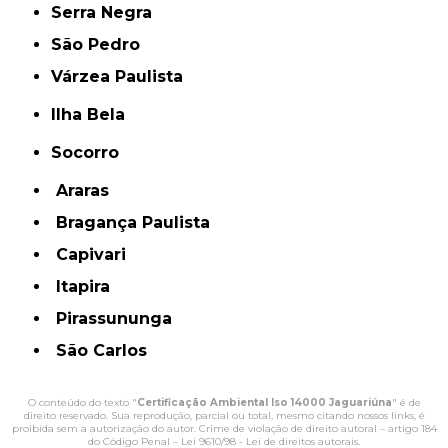
Serra Negra
São Pedro
Várzea Paulista
Ilha Bela
Socorro
Araras
Bragança Paulista
Capivari
Itapira
Pirassununga
São Carlos
O conteúdo do texto "
Certificação Ambiental Iso 14000 Jaguariúna
" é de
direito reservado. Sua reprodução, parcial ou total, mesmo citando nossos links, é
proibida sem a autorização do autor. Crime de violação de direito autoral – artigo 184
do Código Penal –
Lei 9610/98 - Lei de direitos autorais
.