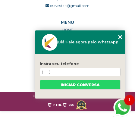
cravestak@gmail.com
MENU
HOME
QUEM SOMOS
Olá! Fale agora pelo WhatsApp
PORTFÓLIO
DÚVIDAS FREQUENTES
CONTATO
Insira seu telefone
CATEGORIAS
MAPA DO SITE
INICIAR CONVERSA
Copyright © Cravestak. (Lei 9610 de 19/02/1998)
1
HTML
CSS