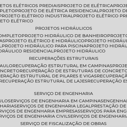
JETOS ELÉTRICOS PREDIAIS
PROJETO DE ELÉTRICA
PROJ
MPLETO
PROJETO DE ELÉTRICA RESIDENCIAL
PROJETO D
PROJETO ELÉTRICO INDUSTRIAL
PROJETO ELÉTRICO PR
JETO ELÉTRICO
PROJETOS HIDRÁULICOS
COMPLETO
PROJETO HIDRÁULICO DE BANHEIRO
PROJET
AS
PROJETO ELÉTRICO E HIDRÁULICO
PROJETO HIDRÁU
L
PROJETO HIDRÁULICO PARA PISCINA
PROJETO HIDRÁ
IDRÁULICO RESIDENCIAL
PROJETO HIDRÁULICO
RECUPERAÇÕES ESTRUTURAIS
PAULO
RECUPERAÇÃO ESTRUTURAL EM CAMPINAS
PROJ
ONCRETO
RECUPERAÇÃO DE ESTRUTURAS DE CONCRE
PERAÇÃO ESTRUTURAL DE PILARES E VIGAS
RECUPERAÇ
RECUPERAÇÃO ESTRUTURAL DE LAJES
RECUPERAÇÃO E
SERVIÇO DE ENGENHARIA
ULO
SERVIÇOS DE ENGENHARIA EM CAMPINAS
ENGENHA
NHARIA
SERVIÇOS DE ENGENHARIA LEGAL
PRESTAÇÃO DE
ERVIÇOS DE ENGENHARIA EMPRESAS
SERVIÇOS PARA EN
ERVIÇOS DE ENGENHARIA CIVIL
SERVIÇOS DE ENGENHARI
SERVIÇO DE FISCALIZAÇÃO DE OBRAS