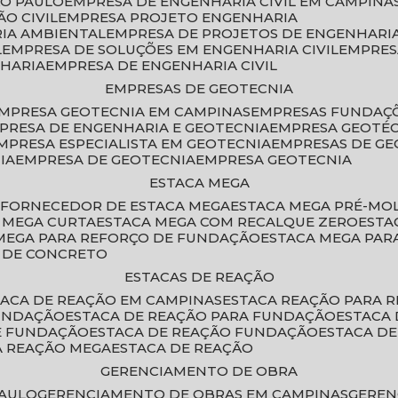
ÃO PAULO
EMPRESA DE ENGENHARIA CIVIL EM CAMPINA
O CIVIL
EMPRESA PROJETO ENGENHARIA
RIA AMBIENTAL
EMPRESA DE PROJETOS DE ENGENHARIA
L
EMPRESA DE SOLUÇÕES EM ENGENHARIA CIVIL
EMPRE
NHARIA
EMPRESA DE ENGENHARIA CIVIL
EMPRESAS DE GEOTECNIA
EMPRESA GEOTECNIA EM CAMPINAS
EMPRESAS FUNDAÇ
MPRESA DE ENGENHARIA E GEOTECNIA
EMPRESA GEOTÉ
EMPRESA ESPECIALISTA EM GEOTECNIA
EMPRESAS DE G
IA
EMPRESA DE GEOTECNIA
EMPRESA GEOTECNIA
ESTACA MEGA
O
FORNECEDOR DE ESTACA MEGA
ESTACA MEGA PRÉ-M
A MEGA CURTA
ESTACA MEGA COM RECALQUE ZERO
EST
 MEGA PARA REFORÇO DE FUNDAÇÃO
ESTACA MEGA PAR
A DE CONCRETO
ESTACAS DE REAÇÃO
STACA DE REAÇÃO EM CAMPINAS
ESTACA REAÇÃO PARA 
FUNDAÇÃO
ESTACA DE REAÇÃO PARA FUNDAÇÃO
ESTACA
DE FUNDAÇÃO
ESTACA DE REAÇÃO FUNDAÇÃO
ESTACA D
A REAÇÃO MEGA
ESTACA DE REAÇÃO
GERENCIAMENTO DE OBRA
PAULO
GERENCIAMENTO DE OBRAS EM CAMPINAS
GERE