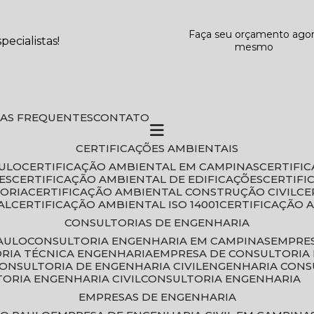
Faça seu orçamento ago
ecialistas!
mesmo
DAS FREQUENTES
CONTATO
CERTIFICAÇÕES AMBIENTAIS
AULO
CERTIFICAÇÃO AMBIENTAL EM CAMPINAS
CERTIFI
ES
CERTIFICAÇÃO AMBIENTAL DE EDIFICAÇÕES
CERTIF
TORIA
CERTIFICAÇÃO AMBIENTAL CONSTRUÇÃO CIVIL
C
AL
CERTIFICAÇÃO AMBIENTAL ISO 14001
CERTIFICAÇÃO 
CONSULTORIAS DE ENGENHARIA
PAULO
CONSULTORIA ENGENHARIA EM CAMPINAS
EMPRE
ORIA TÉCNICA ENGENHARIA
EMPRESA DE CONSULTORIA 
CONSULTORIA DE ENGENHARIA CIVIL
ENGENHARIA CONS
TORIA ENGENHARIA CIVIL
CONSULTORIA ENGENHARIA
EMPRESAS DE ENGENHARIA