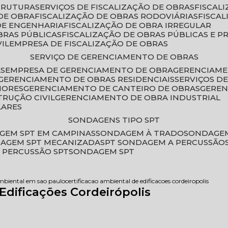
STRUTURA
SERVIÇOS DE FISCALIZAÇÃO DE OBRAS
FISCA
DE OBRA
FISCALIZAÇÃO DE OBRAS RODOVIÁRIAS
FISCA
 DE ENGENHARIA
FISCALIZAÇÃO DE OBRA IRREGULAR
BRAS PÚBLICAS
FISCALIZAÇÃO DE OBRAS PÚBLICAS E P
VIL
EMPRESA DE FISCALIZAÇÃO DE OBRAS
SERVIÇO DE GERENCIAMENTO DE OBRAS
AS
EMPRESA DE GERENCIAMENTO DE OBRA
GERENCIAM
GERENCIAMENTO DE OBRAS RESIDENCIAIS
SERVIÇOS 
IORES
GERENCIAMENTO DE CANTEIRO DE OBRAS
GERE
TRUÇÃO CIVIL
GERENCIAMENTO DE OBRA INDUSTRIAL
LARES
SONDAGENS TIPO SPT
GEM SPT EM CAMPINAS
SONDAGEM À TRADO
SONDAGEM
DAGEM SPT MECANIZADA
SPT SONDAGEM A PERCUSSÃO
 PERCUSSÃO SPT
SONDAGEM SPT
ambiental em sao paulo
certificacao ambiental de edificacoes cordeiropolis
Edificações Cordeirópolis