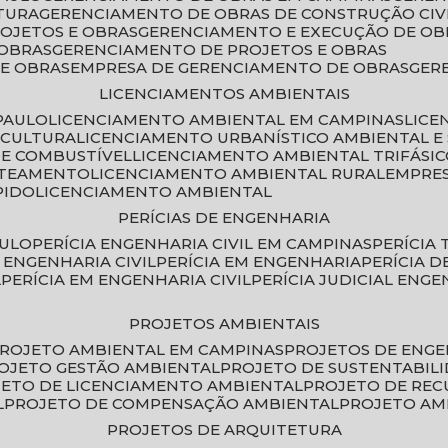
TURA
GERENCIAMENTO DE OBRAS DE CONSTRUÇÃO CIV
ROJETOS E OBRAS
GERENCIAMENTO E EXECUÇÃO DE OB
 OBRAS
GERENCIAMENTO DE PROJETOS E OBRAS
E OBRAS
EMPRESA DE GERENCIAMENTO DE OBRAS
GE
LICENCIAMENTOS AMBIENTAIS
PAULO
LICENCIAMENTO AMBIENTAL EM CAMPINAS
LIC
ICULTURA
LICENCIAMENTO URBANÍSTICO AMBIENTAL E
DE COMBUSTÍVEL
LICENCIAMENTO AMBIENTAL TRIFÁSI
OTEAMENTO
LICENCIAMENTO AMBIENTAL RURAL
EMPRE
PIDO
LICENCIAMENTO AMBIENTAL
PERÍCIAS DE ENGENHARIA
AULO
PERÍCIA ENGENHARIA CIVIL EM CAMPINAS
PERÍCIA
A ENGENHARIA CIVIL
PERÍCIA EM ENGENHARIA
PERÍCIA 
L
PERÍCIA EM ENGENHARIA CIVIL
PERÍCIA JUDICIAL ENGE
PROJETOS AMBIENTAIS
PROJETO AMBIENTAL EM CAMPINAS
PROJETOS DE ENG
ROJETO GESTÃO AMBIENTAL
PROJETO DE SUSTENTABIL
JETO DE LICENCIAMENTO AMBIENTAL
PROJETO DE RE
L
PROJETO DE COMPENSAÇÃO AMBIENTAL
PROJETO A
PROJETOS DE ARQUITETURA