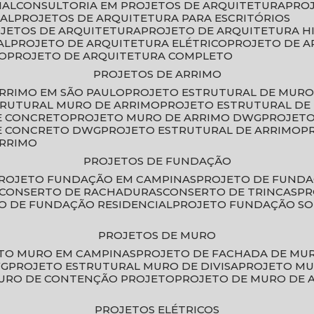
IAL
CONSULTORIA EM PROJETOS DE ARQUITETURA
PRO
IAL
PROJETOS DE ARQUITETURA PARA ESCRITÓRIOS
OJETOS DE ARQUITETURA
PROJETO DE ARQUITETURA H
AL
PROJETO DE ARQUITETURA ELÉTRICO
PROJETO DE 
VO
PROJETO DE ARQUITETURA COMPLETO
PROJETOS DE ARRIMO
ARRIMO EM SÃO PAULO
PROJETO ESTRUTURAL DE MURO
TRUTURAL MURO DE ARRIMO
PROJETO ESTRUTURAL D
E CONCRETO
PROJETO MURO DE ARRIMO DWG
PROJET
DE CONCRETO DWG
PROJETO ESTRUTURAL DE ARRIMO
ARRIMO
PROJETOS DE FUNDAÇÃO
PROJETO FUNDAÇÃO EM CAMPINAS
PROJETO DE FUND
CONSERTO DE RACHADURAS
CONSERTO DE TRINCAS
P
TO DE FUNDAÇÃO RESIDENCIAL
PROJETO FUNDAÇÃO S
PROJETOS DE MURO
ETO MURO EM CAMPINAS
PROJETO DE FACHADA DE MU
WG
PROJETO ESTRUTURAL MURO DE DIVISA
PROJETO M
MURO DE CONTENÇÃO PROJETO
PROJETO DE MURO DE 
PROJETOS ELÉTRICOS