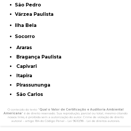
São Pedro
Várzea Paulista
Ilha Bela
Socorro
Araras
Bragança Paulista
Capivari
Itapira
Pirassununga
São Carlos
O conteúdo do texto "
Qual o Valor de Certificação e Auditoria Ambiental
Americana
" é de direito reservado. Sua reprodução, parcial ou total, mesmo citando
nossos links, é proibida sem a autorização do autor. Crime de violação de direito
autoral – artigo 184 do Código Penal –
Lei 9610/98 - Lei de direitos autorais
.