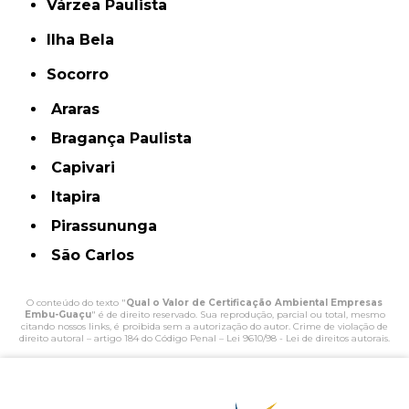
Várzea Paulista
Ilha Bela
Socorro
Araras
Bragança Paulista
Capivari
Itapira
Pirassununga
São Carlos
O conteúdo do texto "
Qual o Valor de Certificação Ambiental Empresas
Embu-Guaçu
" é de direito reservado. Sua reprodução, parcial ou total, mesmo
citando nossos links, é proibida sem a autorização do autor. Crime de violação de
direito autoral – artigo 184 do Código Penal –
Lei 9610/98 - Lei de direitos autorais
.