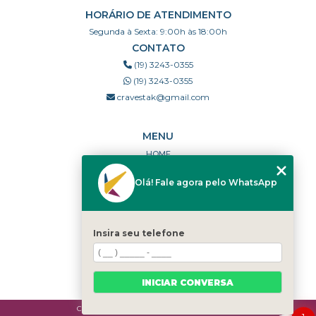
HORÁRIO DE ATENDIMENTO
Segunda à Sexta: 9:00h às 18:00h
CONTATO
(19) 3243-0355
(19) 3243-0355
cravestak@gmail.com
MENU
HOME
QUEM SOMOS
Olá! Fale agora pelo WhatsApp
PORTFÓLIO
DÚVIDAS FREQUENTES
CONTATO
Insira seu telefone
CATEGORIAS
MAPA DO SITE
INICIAR CONVERSA
Copyright © Cravestak. (Lei 9610 de 19/02/1998)