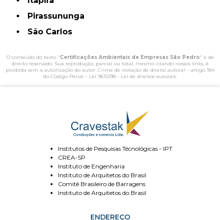
Itapira
Pirassununga
São Carlos
O conteúdo do texto "
Certificações Ambientais de Empresas São Pedro
" é de
direito reservado. Sua reprodução, parcial ou total, mesmo citando nossos links, é
proibida sem a autorização do autor. Crime de violação de direito autoral – artigo 184
do Código Penal –
Lei 9610/98 - Lei de direitos autorais
.
Institutos de Pesquisas Técnológicas - IPT
CREA-SP
Instituto de Engenharia
Instituto de Arquitetos do Brasil
Comitê Brasileiro de Barragens
Instituto de Arquitetos do Brasil
ENDEREÇO